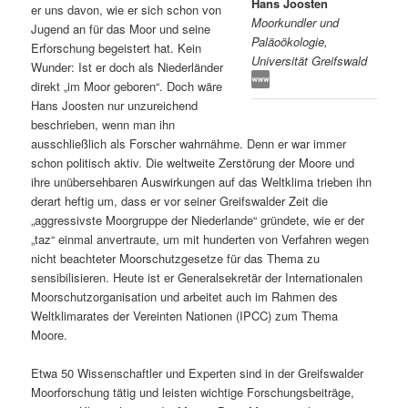
Hans Joosten
er uns davon, wie er sich schon von
Moorkundler und
s
l
Jugend an für das Moor und seine
Paläoökologie,
Erforschung begeistert hat. Kein
Universität Greifswald
p
t
Wunder: Ist er doch als Niederländer
direkt „im Moor geboren“. Doch wäre
r
s
Hans Joosten nur unzureichend
beschrieben, wenn man ihn
i
p
ausschließlich als Forscher wahrnähme. Denn er war immer
schon politisch aktiv. Die weltweite Zerstörung der Moore und
n
r
ihre unübersehbaren Auswirkungen auf das Weltklima trieben ihn
derart heftig um, dass er vor seiner Greifswalder Zeit die
g
i
„aggressivste Moorgruppe der Niederlande“ gründete, wie er der
„taz“ einmal anvertraute, um mit hunderten von Verfahren wegen
e
n
nicht beachteter Moorschutzgesetze für das Thema zu
sensibilisieren. Heute ist er Generalsekretär der Internationalen
Moorschutzorganisation und arbeitet auch im Rahmen des
n
g
Weltklimarates der Vereinten Nationen (IPCC) zum Thema
Moore.
e
Etwa 50 Wissenschaftler und Experten sind in der Greifswalder
n
Moorforschung tätig und leisten wichtige Forschungsbeiträge,