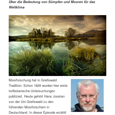
m
u
n
n
Über die Bedeutung von Sümpfen und Mooren für das
g
a
Weltklima
ä
n
e
v
n
i
r
d
g
a
e
ä
t
i
n
r
o
n
I
e
n
n
h
I
Moorforschung hat in Greifswald
Tradition: Schon 1826 wurden hier erste
a
n
torfbotanische Untersuchungen
publiziert. Heute gehört Hans Joosten
l
h
von der Uni Greifswald zu den
führenden Moorforschern in
t
a
Deutschland. In dieser Episode erzählt