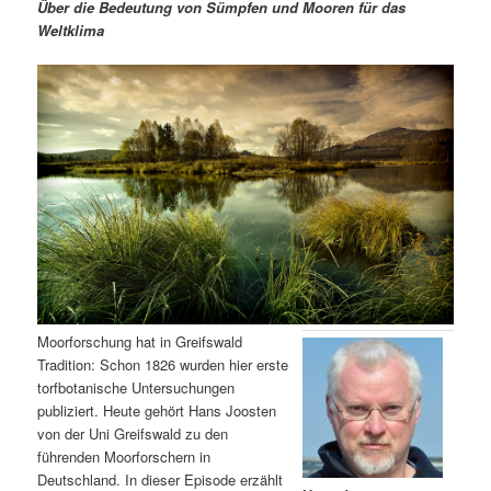
m
u
n
n
Über die Bedeutung von Sümpfen und Mooren für das
g
a
Weltklima
ä
n
e
v
n
i
r
d
g
a
e
ä
t
i
n
r
o
n
I
e
n
n
h
I
Moorforschung hat in Greifswald
Tradition: Schon 1826 wurden hier erste
a
n
torfbotanische Untersuchungen
publiziert. Heute gehört Hans Joosten
l
h
von der Uni Greifswald zu den
führenden Moorforschern in
t
a
Deutschland. In dieser Episode erzählt