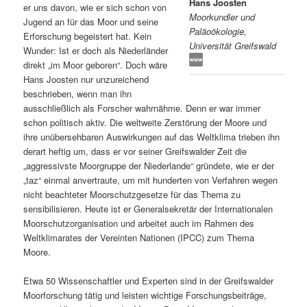
Hans Joosten
er uns davon, wie er sich schon von
Moorkundler und
s
l
Jugend an für das Moor und seine
Paläoökologie,
Erforschung begeistert hat. Kein
Universität Greifswald
p
t
Wunder: Ist er doch als Niederländer
direkt „im Moor geboren“. Doch wäre
r
s
Hans Joosten nur unzureichend
beschrieben, wenn man ihn
i
p
ausschließlich als Forscher wahrnähme. Denn er war immer
schon politisch aktiv. Die weltweite Zerstörung der Moore und
n
r
ihre unübersehbaren Auswirkungen auf das Weltklima trieben ihn
derart heftig um, dass er vor seiner Greifswalder Zeit die
g
i
„aggressivste Moorgruppe der Niederlande“ gründete, wie er der
„taz“ einmal anvertraute, um mit hunderten von Verfahren wegen
e
n
nicht beachteter Moorschutzgesetze für das Thema zu
sensibilisieren. Heute ist er Generalsekretär der Internationalen
Moorschutzorganisation und arbeitet auch im Rahmen des
n
g
Weltklimarates der Vereinten Nationen (IPCC) zum Thema
Moore.
e
Etwa 50 Wissenschaftler und Experten sind in der Greifswalder
n
Moorforschung tätig und leisten wichtige Forschungsbeiträge,