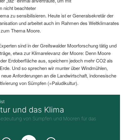
der „taz“ einmal anvertraute, um mit
 nicht beachteter
ma zu sensibilisieren. Heute ist er Generalsekretär der
anisation und arbeitet auch im Rahmen des Weltklimarates
C) zum Thema Moore.
xperten sind in der Greifswalder Moorforschung tätig und
iträge, etwa zur Klimarelevanz der Moore: Denn Moore
 der Erdoberfläche aus, speichern jedoch mehr CO2 als
Erde. Und so sprechen wir munter über Windmühlen,
 neue Anforderungen an die Landwirtschaft, indonesische
ltivierung von Sümpfen (=Paludikultur).