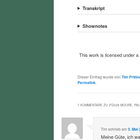
Transkript
Shownotes
This work is licensed under a
Dieser Eintrag wurde von
Tim Pritlo
Permalink
.
7 KOMMENTARE ZU „
FG028 MOORE, PAL
Tim
schrieb
am
3. Mai
Meine Güte, ich war