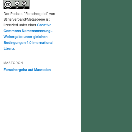
Der Podcast "Forschergeist" von
Stifterverband/Metaebene ist
lizenziert unter einer
Creative
Commons Namensnennung -
Weitergabe unter gleichen
Bedingungen 4.0 International
Lizenz
.
MASTODON
Forschergeist auf Mastodon