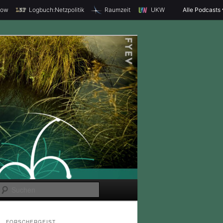
how
Logbuch:Netzpolitik
Raumzeit
UKW
Alle Podcasts
S
u
c
FORSCHERGEIST