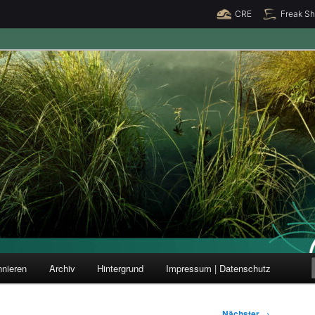
CRE
Freak S
ung und Forschung
nieren
Archiv
Hintergrund
Impressum | Datenschutz
Nächster
→