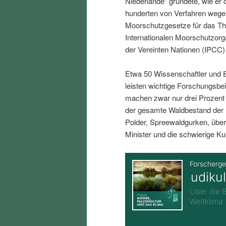
Niederlande“ gründete, wie er 
i
p
hunderten von Verfahren wegen
Moorschutzgesetze für das The
n
r
Internationalen Moorschutzorg
der Vereinten Nationen (IPC
g
i
Etwa 50 Wissenschaftler und E
e
n
leisten wichtige Forschungsbe
machen zwar nur drei Prozent
n
g
der gesamte Waldbestand der 
Polder, Spreewaldgurken, über
e
Minister und die schwierige Ku
n