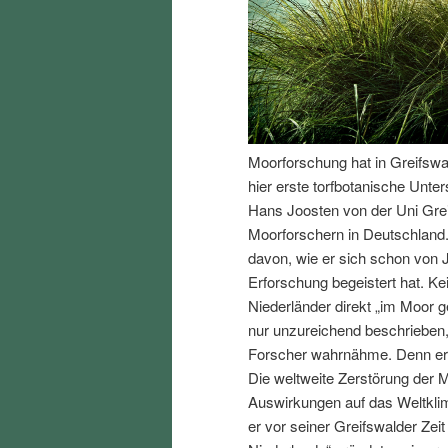
I
e
n
n
h
I
Moorforschung hat in Greifswa
a
n
hier erste torfbotanische Unte
Hans Joosten von der Uni Gre
l
h
Moorforschern in Deutschland. 
davon, wie er sich schon von 
t
a
Erforschung begeistert hat. Ke
Niederländer direkt „im Moor
s
l
nur unzureichend beschrieben,
Forscher wahrnähme. Denn er w
p
t
Die weltweite Zerstörung der 
Auswirkungen auf das Weltklima
r
s
er vor seiner Greifswalder Zei