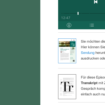
Sie möchten di
Hier können Sie
Sendung
herunt
ausdrucken oder
Für diese Episo
Transkript
mit 
Gespräch kompl
einfach auch n