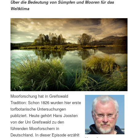
m
u
n
n
Über die Bedeutung von Sümpfen und Mooren für das
g
a
Weltklima
ä
n
e
v
n
i
r
d
g
a
e
ä
t
i
n
r
o
n
I
e
n
n
h
I
Moorforschung hat in Greifswald
Tradition: Schon 1826 wurden hier erste
a
n
torfbotanische Untersuchungen
publiziert. Heute gehört Hans Joosten
l
h
von der Uni Greifswald zu den
führenden Moorforschern in
t
a
Deutschland. In dieser Episode erzählt