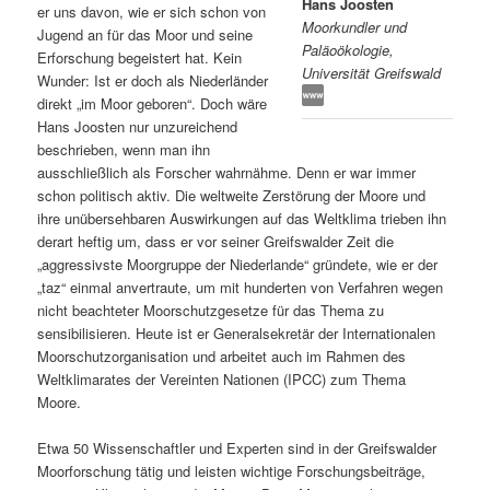
Hans Joosten
er uns davon, wie er sich schon von
Moorkundler und
s
l
Jugend an für das Moor und seine
Paläoökologie,
Erforschung begeistert hat. Kein
Universität Greifswald
p
t
Wunder: Ist er doch als Niederländer
direkt „im Moor geboren“. Doch wäre
r
s
Hans Joosten nur unzureichend
beschrieben, wenn man ihn
i
p
ausschließlich als Forscher wahrnähme. Denn er war immer
schon politisch aktiv. Die weltweite Zerstörung der Moore und
n
r
ihre unübersehbaren Auswirkungen auf das Weltklima trieben ihn
derart heftig um, dass er vor seiner Greifswalder Zeit die
g
i
„aggressivste Moorgruppe der Niederlande“ gründete, wie er der
„taz“ einmal anvertraute, um mit hunderten von Verfahren wegen
e
n
nicht beachteter Moorschutzgesetze für das Thema zu
sensibilisieren. Heute ist er Generalsekretär der Internationalen
Moorschutzorganisation und arbeitet auch im Rahmen des
n
g
Weltklimarates der Vereinten Nationen (IPCC) zum Thema
Moore.
e
Etwa 50 Wissenschaftler und Experten sind in der Greifswalder
n
Moorforschung tätig und leisten wichtige Forschungsbeiträge,