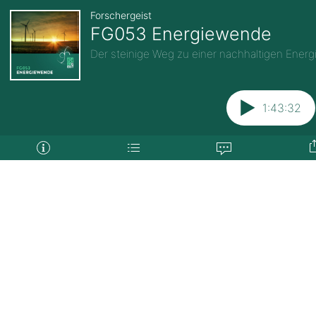
Forschergeist
FG053 Energiewende
Der steinige Weg zu einer nachhaltigen Ener
1:43:32