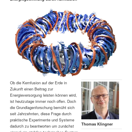
m
u
n
n
g
a
ä
n
e
v
n
i
r
d
g
a
e
ä
t
i
n
r
o
n
I
e
n
n
Ob die Kernfusion auf der Erde in
h
I
Zukunft einen Beitrag zur
Energieversorgung leisten können wird,
ist heutzutage immer noch offen. Doch
a
n
die Grundlagenforschung bemüht sich
seit Jahrzehnten, diese Frage durch
l
h
praktische Experimente und Systeme
Thomas Klingner
dadurch zu beantworten um zunächst
t
a