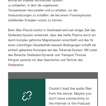
einmal ein stabiles technisches System
zu entwerfen, in dem die ungeheuren
s
l
Temperaturen herzustellen und zu erhalten, um die
Voraussetzungen zu schaffen, die bei einem Fusionsprozess
p
t
anfallenden Energien nutzen zu können.
r
s
Beim Max-Planck-Institut in Greifswald wird seit einiger Zeit das
Stellarator-System entwickelt, dass das heiße Plasma durch ein
i
p
durch komplex geformte Magnetspulen einschließt und das für
einen zukünfitgen Dauerbetrieb bessere Bedingungen schafft als
n
r
einfach gebautere Konzepte wie das Tokamak-System. Mit Leiter
des Bereichs Stellarator-Dynamik und -Transport Thomas
g
i
Klingner spreche ich über Geschichte und Technik des
Stellarators.
e
n
n
g
e
n