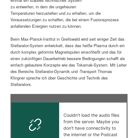
einmal ein stabiles technisches System
zu entwerfen, in dem die ungeheuren
s
l
Temperaturen herzustellen und zu erhalten, um die
Voraussetzungen zu schaffen, die bei einem Fusionsprozess
p
t
anfallenden Energien nutzen zu können.
r
s
Beim Max-Planck-Institut in Greifswald wird seit einiger Zeit das
Stellarator-System entwickelt, dass das heiße Plasma durch ein
i
p
durch komplex geformte Magnetspulen einschließt und das für
einen zukünfitgen Dauerbetrieb bessere Bedingungen schafft als
n
r
einfach gebautere Konzepte wie das Tokamak-System. Mit Leiter
des Bereichs Stellarator-Dynamik und -Transport Thomas
g
i
Klingner spreche ich über Geschichte und Technik des
Stellarators.
e
n
n
g
e
n