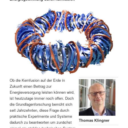
m
u
n
n
g
a
ä
n
e
v
n
i
r
d
g
a
e
ä
t
i
n
r
o
n
I
e
n
n
Ob die Kernfusion auf der Erde in
h
I
Zukunft einen Beitrag zur
Energieversorgung leisten können wird,
ist heutzutage immer noch offen. Doch
a
n
die Grundlagenforschung bemüht sich
seit Jahrzehnten, diese Frage durch
l
h
praktische Experimente und Systeme
Thomas Klingner
dadurch zu beantworten um zunächst
t
a