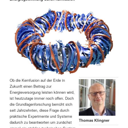
m
u
n
n
g
a
ä
n
e
v
n
i
r
d
g
a
e
ä
t
i
n
r
o
n
I
e
n
n
Ob die Kernfusion auf der Erde in
h
I
Zukunft einen Beitrag zur
Energieversorgung leisten können wird,
ist heutzutage immer noch offen. Doch
a
n
die Grundlagenforschung bemüht sich
seit Jahrzehnten, diese Frage durch
l
h
praktische Experimente und Systeme
Thomas Klingner
dadurch zu beantworten um zunächst
t
a