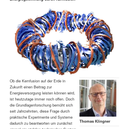
m
u
n
n
g
a
ä
n
e
v
n
i
r
d
g
a
e
ä
t
i
n
r
o
n
I
e
n
n
Ob die Kernfusion auf der Erde in
h
I
Zukunft einen Beitrag zur
Energieversorgung leisten können wird,
ist heutzutage immer noch offen. Doch
a
n
die Grundlagenforschung bemüht sich
seit Jahrzehnten, diese Frage durch
l
h
praktische Experimente und Systeme
Thomas Klingner
dadurch zu beantworten um zunächst
t
a