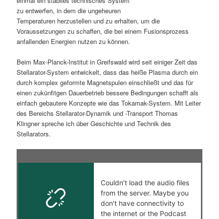
einmal ein stabiles technisches System
zu entwerfen, in dem die ungeheuren
s
l
Temperaturen herzustellen und zu erhalten, um die
Voraussetzungen zu schaffen, die bei einem Fusionsprozess
p
t
anfallenden Energien nutzen zu können.
r
s
Beim Max-Planck-Institut in Greifswald wird seit einiger Zeit das
Stellarator-System entwickelt, dass das heiße Plasma durch ein
i
p
durch komplex geformte Magnetspulen einschließt und das für
einen zukünfitgen Dauerbetrieb bessere Bedingungen schafft als
n
r
einfach gebautere Konzepte wie das Tokamak-System. Mit Leiter
des Bereichs Stellarator-Dynamik und -Transport Thomas
g
i
Klingner spreche ich über Geschichte und Technik des
Stellarators.
e
n
n
g
e
n