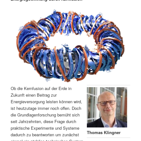
m
u
n
n
g
a
ä
n
e
v
n
i
r
d
g
a
e
ä
t
i
n
r
o
n
I
e
n
n
Ob die Kernfusion auf der Erde in
h
I
Zukunft einen Beitrag zur
Energieversorgung leisten können wird,
ist heutzutage immer noch offen. Doch
a
n
die Grundlagenforschung bemüht sich
seit Jahrzehnten, diese Frage durch
l
h
praktische Experimente und Systeme
Thomas Klingner
dadurch zu beantworten um zunächst
t
a