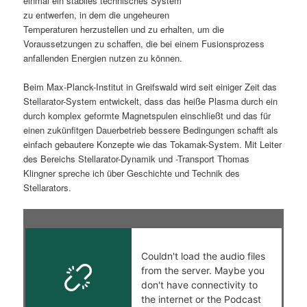
einmal ein stabiles technisches System
zu entwerfen, in dem die ungeheuren
s
l
Temperaturen herzustellen und zu erhalten, um die
Voraussetzungen zu schaffen, die bei einem Fusionsprozess
p
t
anfallenden Energien nutzen zu können.
r
s
Beim Max-Planck-Institut in Greifswald wird seit einiger Zeit das
Stellarator-System entwickelt, dass das heiße Plasma durch ein
i
p
durch komplex geformte Magnetspulen einschließt und das für
einen zukünfitgen Dauerbetrieb bessere Bedingungen schafft als
n
r
einfach gebautere Konzepte wie das Tokamak-System. Mit Leiter
des Bereichs Stellarator-Dynamik und -Transport Thomas
g
i
Klingner spreche ich über Geschichte und Technik des
Stellarators.
e
n
n
g
e
n