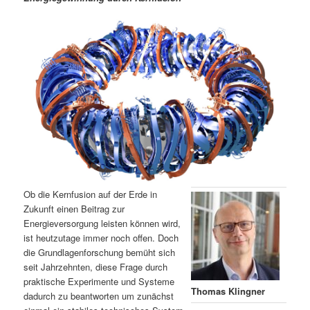
m
u
n
n
g
a
ä
n
e
v
n
i
r
d
g
a
e
ä
t
i
n
r
o
n
I
e
n
n
Ob die Kernfusion auf der Erde in
h
I
Zukunft einen Beitrag zur
Energieversorgung leisten können wird,
ist heutzutage immer noch offen. Doch
a
n
die Grundlagenforschung bemüht sich
seit Jahrzehnten, diese Frage durch
l
h
praktische Experimente und Systeme
Thomas Klingner
dadurch zu beantworten um zunächst
t
a