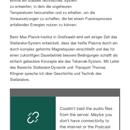
einmal ein stabiles technisches System
zu entwerfen, in dem die ungeheuren
s
l
Temperaturen herzustellen und zu erhalten, um die
Voraussetzungen zu schaffen, die bei einem Fusionsprozess
p
t
anfallenden Energien nutzen zu können.
r
s
Beim Max-Planck-Institut in Greifswald wird seit einiger Zeit das
Stellarator-System entwickelt, dass das heiße Plasma durch ein
i
p
durch komplex geformte Magnetspulen einschließt und das für
einen zukünfitgen Dauerbetrieb bessere Bedingungen schafft als
n
r
einfach gebautere Konzepte wie das Tokamak-System. Mit Leiter
des Bereichs Stellarator-Dynamik und -Transport Thomas
g
i
Klingner spreche ich über Geschichte und Technik des
Stellarators.
e
n
n
g
e
n