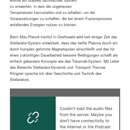
einmal ein stabiles technisches System
zu entwerfen, in dem die ungeheuren
s
l
Temperaturen herzustellen und zu erhalten, um die
Voraussetzungen zu schaffen, die bei einem Fusionsprozess
p
t
anfallenden Energien nutzen zu können.
r
s
Beim Max-Planck-Institut in Greifswald wird seit einiger Zeit das
Stellarator-System entwickelt, dass das heiße Plasma durch ein
i
p
durch komplex geformte Magnetspulen einschließt und das für
einen zukünfitgen Dauerbetrieb bessere Bedingungen schafft als
n
r
einfach gebautere Konzepte wie das Tokamak-System. Mit Leiter
des Bereichs Stellarator-Dynamik und -Transport Thomas
g
i
Klingner spreche ich über Geschichte und Technik des
Stellarators.
e
n
n
g
e
n