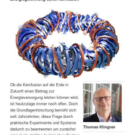
m
u
n
n
g
a
ä
n
e
v
n
i
r
d
g
a
e
ä
t
i
n
r
o
n
I
e
n
n
Ob die Kernfusion auf der Erde in
h
I
Zukunft einen Beitrag zur
Energieversorgung leisten können wird,
ist heutzutage immer noch offen. Doch
a
n
die Grundlagenforschung bemüht sich
seit Jahrzehnten, diese Frage durch
l
h
praktische Experimente und Systeme
Thomas Klingner
dadurch zu beantworten um zunächst
t
a