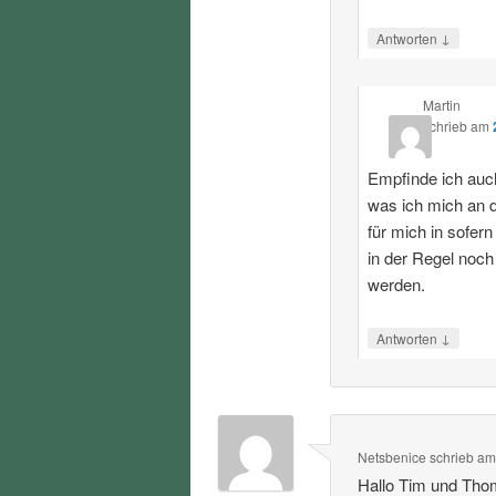
↓
Antworten
Martin
schrieb
am
Empfinde ich auch
was ich mich an 
für mich in sofe
in der Regel noc
werden.
↓
Antworten
Netsbenice
schrieb
a
Hallo Tim und Tho