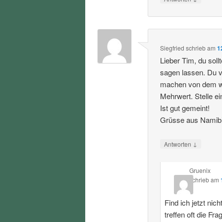
Siegfried
schrieb
am
1
Lieber Tim, du sol
sagen lassen. Du 
machen von dem was
Mehrwert. Stelle e
Ist gut gemeint!
Grüsse aus Namib
↓
Antworten
Gruenix
schrieb
am
Find ich jetzt ni
treffen oft die Fra