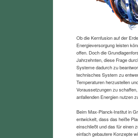
I
e
n
n
Ob die Kernfusion auf der Erde
h
I
Energieversorgung leisten kön
offen. Doch die Grundlagenfor
a
n
Jahrzehnten, diese Frage durc
Systeme dadurch zu beantwort
l
h
technisches System zu entwer
Temperaturen herzustellen und
t
a
Voraussetzungen zu schaffen,
anfallenden Energien nutzen z
s
l
Beim Max-Planck-Institut in Gre
p
t
entwickelt, dass das heiße P
einschließt und das für einen 
r
s
einfach gebautere Konzepte w