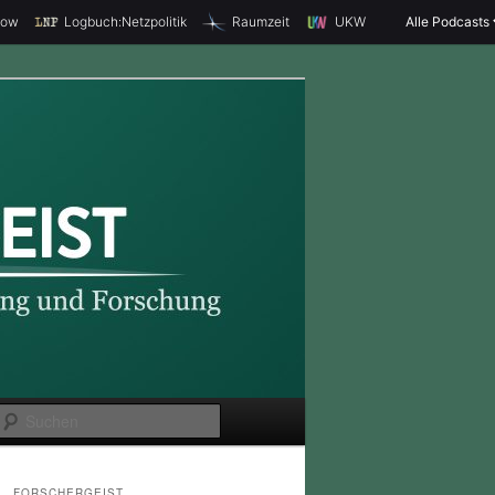
how
Logbuch:Netzpolitik
Raumzeit
UKW
Alle Podcasts
S
u
c
FORSCHERGEIST