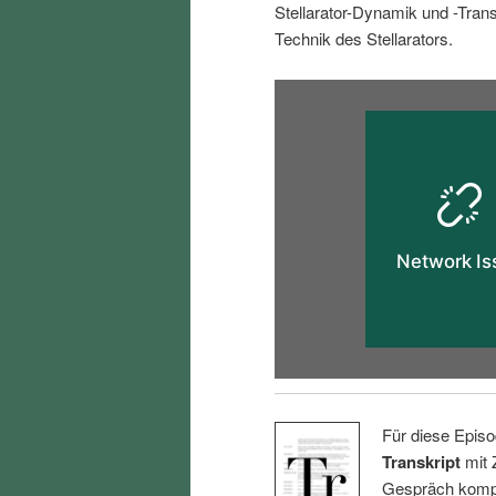
Stellarator-Dynamik und -Tran
i
p
Technik des Stellarators.
n
r
g
i
e
n
n
g
e
n
Für diese Episo
Transkript
mit 
Gespräch kompl