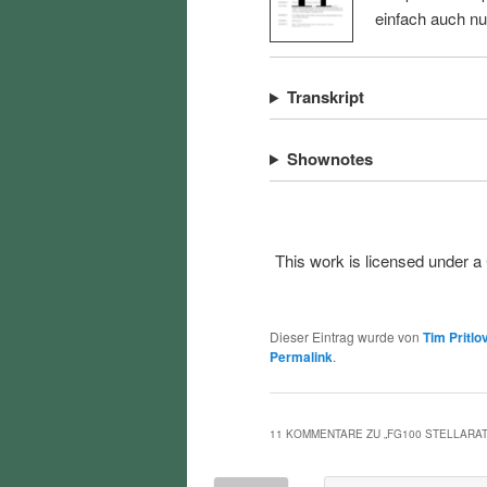
einfach auch n
Transkript
Shownotes
This work is licensed under a
Dieser Eintrag wurde von
Tim Pritlo
Permalink
.
11 KOMMENTARE ZU „
FG100 STELLARA