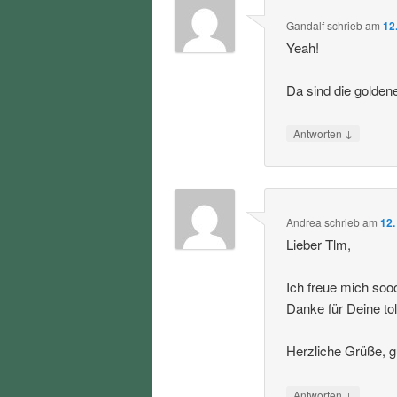
Gandalf
schrieb
am
12
Yeah!
Da sind die golden
↓
Antworten
Andrea
schrieb
am
12.
Lieber Tlm,
Ich freue mich soo
Danke für Deine tol
Herzliche Grüße, g
↓
Antworten