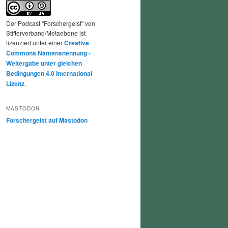
Der Podcast "Forschergeist" von
Stifterverband/Metaebene ist
lizenziert unter einer
Creative
Commons Namensnennung -
Weitergabe unter gleichen
Bedingungen 4.0 International
Lizenz
.
MASTODON
Forschergeist auf Mastodon