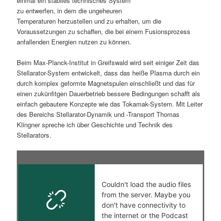
einmal ein stabiles technisches System
zu entwerfen, in dem die ungeheuren
s
l
Temperaturen herzustellen und zu erhalten, um die
Voraussetzungen zu schaffen, die bei einem Fusionsprozess
p
t
anfallenden Energien nutzen zu können.
r
s
Beim Max-Planck-Institut in Greifswald wird seit einiger Zeit das
Stellarator-System entwickelt, dass das heiße Plasma durch ein
i
p
durch komplex geformte Magnetspulen einschließt und das für
einen zukünfitgen Dauerbetrieb bessere Bedingungen schafft als
n
r
einfach gebautere Konzepte wie das Tokamak-System. Mit Leiter
des Bereichs Stellarator-Dynamik und -Transport Thomas
g
i
Klingner spreche ich über Geschichte und Technik des
Stellarators.
e
n
n
g
e
n