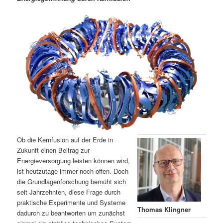
m
u
n
n
g
a
ä
n
e
v
n
i
r
d
g
a
e
ä
t
i
n
r
o
n
I
e
n
n
Ob die Kernfusion auf der Erde in
h
I
Zukunft einen Beitrag zur
Energieversorgung leisten können wird,
ist heutzutage immer noch offen. Doch
a
n
die Grundlagenforschung bemüht sich
seit Jahrzehnten, diese Frage durch
l
h
praktische Experimente und Systeme
Thomas Klingner
dadurch zu beantworten um zunächst
t
a