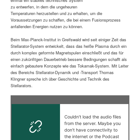
einmal ein stabiles technisches System
zu entwerfen, in dem die ungeheuren
s
l
Temperaturen herzustellen und zu erhalten, um die
Voraussetzungen zu schaffen, die bei einem Fusionsprozess
p
t
anfallenden Energien nutzen zu können.
r
s
Beim Max-Planck-Institut in Greifswald wird seit einiger Zeit das
Stellarator-System entwickelt, dass das heiße Plasma durch ein
i
p
durch komplex geformte Magnetspulen einschließt und das für
einen zukünfitgen Dauerbetrieb bessere Bedingungen schafft als
n
r
einfach gebautere Konzepte wie das Tokamak-System. Mit Leiter
des Bereichs Stellarator-Dynamik und -Transport Thomas
g
i
Klingner spreche ich über Geschichte und Technik des
Stellarators.
e
n
n
g
e
n