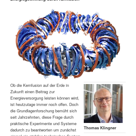
m
u
n
n
g
a
ä
n
e
v
n
i
r
d
g
a
e
ä
t
i
n
r
o
n
I
e
n
n
Ob die Kernfusion auf der Erde in
h
I
Zukunft einen Beitrag zur
Energieversorgung leisten können wird,
ist heutzutage immer noch offen. Doch
a
n
die Grundlagenforschung bemüht sich
seit Jahrzehnten, diese Frage durch
l
h
praktische Experimente und Systeme
Thomas Klingner
dadurch zu beantworten um zunächst
t
a