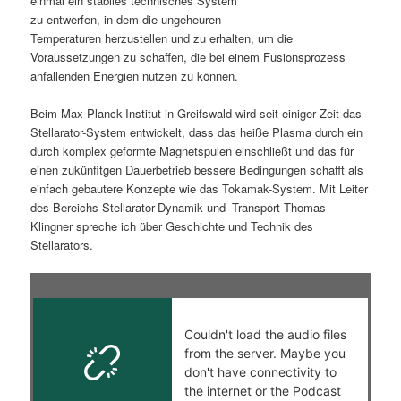
einmal ein stabiles technisches System
zu entwerfen, in dem die ungeheuren
s
l
Temperaturen herzustellen und zu erhalten, um die
Voraussetzungen zu schaffen, die bei einem Fusionsprozess
p
t
anfallenden Energien nutzen zu können.
r
s
Beim Max-Planck-Institut in Greifswald wird seit einiger Zeit das
Stellarator-System entwickelt, dass das heiße Plasma durch ein
i
p
durch komplex geformte Magnetspulen einschließt und das für
einen zukünfitgen Dauerbetrieb bessere Bedingungen schafft als
n
r
einfach gebautere Konzepte wie das Tokamak-System. Mit Leiter
des Bereichs Stellarator-Dynamik und -Transport Thomas
g
i
Klingner spreche ich über Geschichte und Technik des
Stellarators.
e
n
n
g
e
n