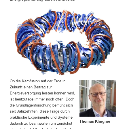
m
u
n
n
g
a
ä
n
e
v
n
i
r
d
g
a
e
ä
t
i
n
r
o
n
I
e
n
n
Ob die Kernfusion auf der Erde in
h
I
Zukunft einen Beitrag zur
Energieversorgung leisten können wird,
ist heutzutage immer noch offen. Doch
a
n
die Grundlagenforschung bemüht sich
seit Jahrzehnten, diese Frage durch
l
h
praktische Experimente und Systeme
Thomas Klingner
dadurch zu beantworten um zunächst
t
a