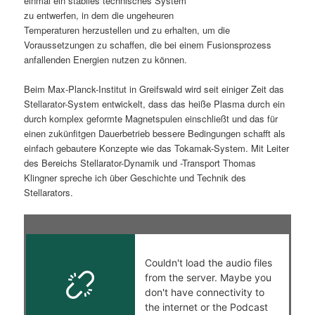
einmal ein stabiles technisches System
zu entwerfen, in dem die ungeheuren
s
l
Temperaturen herzustellen und zu erhalten, um die
Voraussetzungen zu schaffen, die bei einem Fusionsprozess
p
t
anfallenden Energien nutzen zu können.
r
s
Beim Max-Planck-Institut in Greifswald wird seit einiger Zeit das
Stellarator-System entwickelt, dass das heiße Plasma durch ein
i
p
durch komplex geformte Magnetspulen einschließt und das für
einen zukünfitgen Dauerbetrieb bessere Bedingungen schafft als
n
r
einfach gebautere Konzepte wie das Tokamak-System. Mit Leiter
des Bereichs Stellarator-Dynamik und -Transport Thomas
g
i
Klingner spreche ich über Geschichte und Technik des
Stellarators.
e
n
n
g
e
n