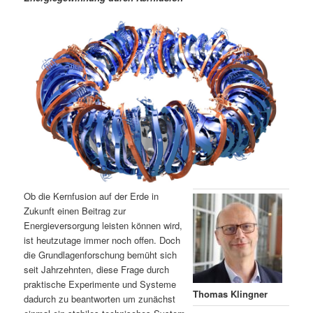
m
u
n
n
g
a
ä
n
e
v
n
i
r
d
g
a
e
ä
t
i
n
r
o
n
I
e
n
n
Ob die Kernfusion auf der Erde in
h
I
Zukunft einen Beitrag zur
Energieversorgung leisten können wird,
ist heutzutage immer noch offen. Doch
a
n
die Grundlagenforschung bemüht sich
seit Jahrzehnten, diese Frage durch
l
h
praktische Experimente und Systeme
Thomas Klingner
dadurch zu beantworten um zunächst
t
a