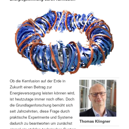
m
u
n
n
g
a
ä
n
e
v
n
i
r
d
g
a
e
ä
t
i
n
r
o
n
I
e
n
n
Ob die Kernfusion auf der Erde in
h
I
Zukunft einen Beitrag zur
Energieversorgung leisten können wird,
ist heutzutage immer noch offen. Doch
a
n
die Grundlagenforschung bemüht sich
seit Jahrzehnten, diese Frage durch
l
h
praktische Experimente und Systeme
Thomas Klingner
dadurch zu beantworten um zunächst
t
a