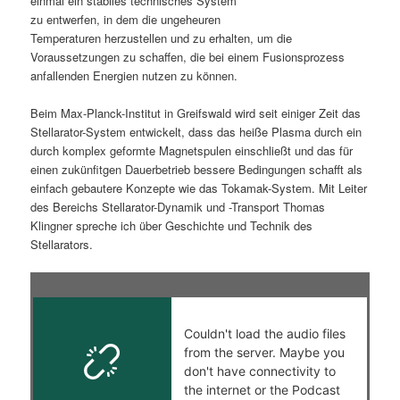
einmal ein stabiles technisches System
zu entwerfen, in dem die ungeheuren
s
l
Temperaturen herzustellen und zu erhalten, um die
Voraussetzungen zu schaffen, die bei einem Fusionsprozess
p
t
anfallenden Energien nutzen zu können.
r
s
Beim Max-Planck-Institut in Greifswald wird seit einiger Zeit das
Stellarator-System entwickelt, dass das heiße Plasma durch ein
i
p
durch komplex geformte Magnetspulen einschließt und das für
einen zukünfitgen Dauerbetrieb bessere Bedingungen schafft als
n
r
einfach gebautere Konzepte wie das Tokamak-System. Mit Leiter
des Bereichs Stellarator-Dynamik und -Transport Thomas
g
i
Klingner spreche ich über Geschichte und Technik des
Stellarators.
e
n
n
g
e
n