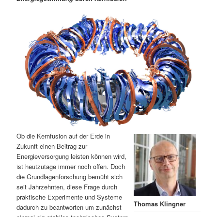
m
u
n
n
g
a
ä
n
e
v
n
i
r
d
g
a
e
ä
t
i
n
r
o
n
I
e
n
n
Ob die Kernfusion auf der Erde in
h
I
Zukunft einen Beitrag zur
Energieversorgung leisten können wird,
ist heutzutage immer noch offen. Doch
a
n
die Grundlagenforschung bemüht sich
seit Jahrzehnten, diese Frage durch
l
h
praktische Experimente und Systeme
Thomas Klingner
dadurch zu beantworten um zunächst
t
a