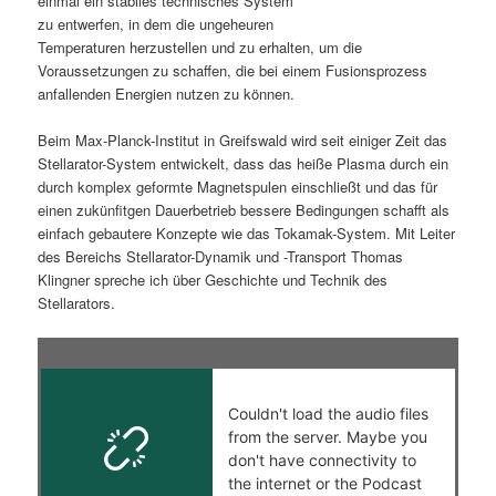
einmal ein stabiles technisches System
zu entwerfen, in dem die ungeheuren
s
l
Temperaturen herzustellen und zu erhalten, um die
Voraussetzungen zu schaffen, die bei einem Fusionsprozess
p
t
anfallenden Energien nutzen zu können.
r
s
Beim Max-Planck-Institut in Greifswald wird seit einiger Zeit das
Stellarator-System entwickelt, dass das heiße Plasma durch ein
i
p
durch komplex geformte Magnetspulen einschließt und das für
einen zukünfitgen Dauerbetrieb bessere Bedingungen schafft als
n
r
einfach gebautere Konzepte wie das Tokamak-System. Mit Leiter
des Bereichs Stellarator-Dynamik und -Transport Thomas
g
i
Klingner spreche ich über Geschichte und Technik des
Stellarators.
e
n
n
g
e
n