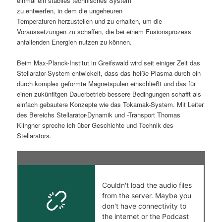
einmal ein stabiles technisches System
zu entwerfen, in dem die ungeheuren
s
l
Temperaturen herzustellen und zu erhalten, um die
Voraussetzungen zu schaffen, die bei einem Fusionsprozess
p
t
anfallenden Energien nutzen zu können.
r
s
Beim Max-Planck-Institut in Greifswald wird seit einiger Zeit das
Stellarator-System entwickelt, dass das heiße Plasma durch ein
i
p
durch komplex geformte Magnetspulen einschließt und das für
einen zukünfitgen Dauerbetrieb bessere Bedingungen schafft als
n
r
einfach gebautere Konzepte wie das Tokamak-System. Mit Leiter
des Bereichs Stellarator-Dynamik und -Transport Thomas
g
i
Klingner spreche ich über Geschichte und Technik des
Stellarators.
e
n
n
g
e
n