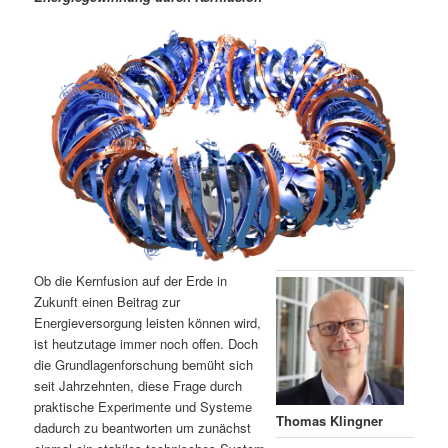
m
u
n
n
g
a
ä
n
e
v
n
i
r
d
g
a
e
ä
t
i
n
r
o
n
I
e
n
n
Ob die Kernfusion auf der Erde in
h
I
Zukunft einen Beitrag zur
Energieversorgung leisten können wird,
ist heutzutage immer noch offen. Doch
a
n
die Grundlagenforschung bemüht sich
seit Jahrzehnten, diese Frage durch
l
h
praktische Experimente und Systeme
Thomas Klingner
dadurch zu beantworten um zunächst
t
a