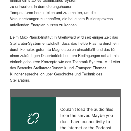
einmal ein stabiles technisches System
zu entwerfen, in dem die ungeheuren
s
l
Temperaturen herzustellen und zu erhalten, um die
Voraussetzungen zu schaffen, die bei einem Fusionsprozess
p
t
anfallenden Energien nutzen zu können.
r
s
Beim Max-Planck-Institut in Greifswald wird seit einiger Zeit das
Stellarator-System entwickelt, dass das heiße Plasma durch ein
i
p
durch komplex geformte Magnetspulen einschließt und das für
einen zukünfitgen Dauerbetrieb bessere Bedingungen schafft als
n
r
einfach gebautere Konzepte wie das Tokamak-System. Mit Leiter
des Bereichs Stellarator-Dynamik und -Transport Thomas
g
i
Klingner spreche ich über Geschichte und Technik des
Stellarators.
e
n
n
g
e
n