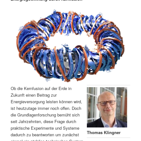
m
u
n
n
g
a
ä
n
e
v
n
i
r
d
g
a
e
ä
t
i
n
r
o
n
I
e
n
n
Ob die Kernfusion auf der Erde in
h
I
Zukunft einen Beitrag zur
Energieversorgung leisten können wird,
ist heutzutage immer noch offen. Doch
a
n
die Grundlagenforschung bemüht sich
seit Jahrzehnten, diese Frage durch
l
h
praktische Experimente und Systeme
Thomas Klingner
dadurch zu beantworten um zunächst
t
a