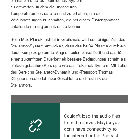
einmal ein stabiles technisches System
zu entwerfen, in dem die ungeheuren
s
l
Temperaturen herzustellen und zu erhalten, um die
Voraussetzungen zu schaffen, die bei einem Fusionsprozess
p
t
anfallenden Energien nutzen zu können.
r
s
Beim Max-Planck-Institut in Greifswald wird seit einiger Zeit das
Stellarator-System entwickelt, dass das heiße Plasma durch ein
i
p
durch komplex geformte Magnetspulen einschließt und das für
einen zukünfitgen Dauerbetrieb bessere Bedingungen schafft als
n
r
einfach gebautere Konzepte wie das Tokamak-System. Mit Leiter
des Bereichs Stellarator-Dynamik und -Transport Thomas
g
i
Klingner spreche ich über Geschichte und Technik des
Stellarators.
e
n
n
g
e
n