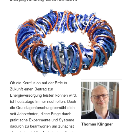
m
u
n
n
g
a
ä
n
e
v
n
i
r
d
g
a
e
ä
t
i
n
r
o
n
I
e
n
n
Ob die Kernfusion auf der Erde in
h
I
Zukunft einen Beitrag zur
Energieversorgung leisten können wird,
ist heutzutage immer noch offen. Doch
a
n
die Grundlagenforschung bemüht sich
seit Jahrzehnten, diese Frage durch
l
h
praktische Experimente und Systeme
Thomas Klingner
dadurch zu beantworten um zunächst
t
a