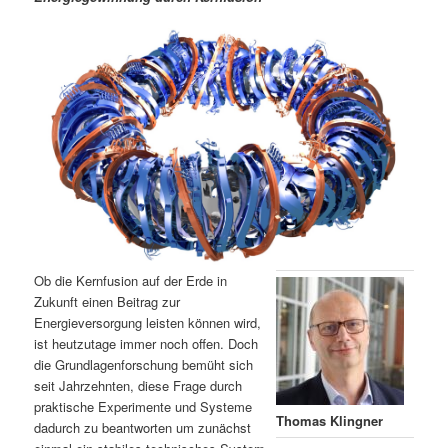
m
u
n
n
g
a
ä
n
e
v
n
i
r
d
g
a
e
ä
t
i
n
r
o
n
I
e
n
n
Ob die Kernfusion auf der Erde in
h
I
Zukunft einen Beitrag zur
Energieversorgung leisten können wird,
ist heutzutage immer noch offen. Doch
a
n
die Grundlagenforschung bemüht sich
seit Jahrzehnten, diese Frage durch
l
h
praktische Experimente und Systeme
Thomas Klingner
dadurch zu beantworten um zunächst
t
a