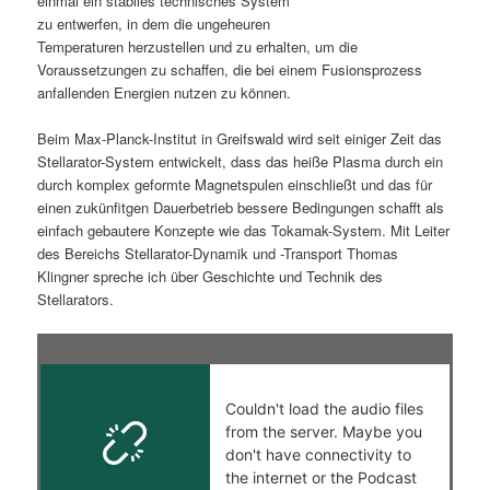
einmal ein stabiles technisches System
zu entwerfen, in dem die ungeheuren
s
l
Temperaturen herzustellen und zu erhalten, um die
Voraussetzungen zu schaffen, die bei einem Fusionsprozess
p
t
anfallenden Energien nutzen zu können.
r
s
Beim Max-Planck-Institut in Greifswald wird seit einiger Zeit das
Stellarator-System entwickelt, dass das heiße Plasma durch ein
i
p
durch komplex geformte Magnetspulen einschließt und das für
einen zukünfitgen Dauerbetrieb bessere Bedingungen schafft als
n
r
einfach gebautere Konzepte wie das Tokamak-System. Mit Leiter
des Bereichs Stellarator-Dynamik und -Transport Thomas
g
i
Klingner spreche ich über Geschichte und Technik des
Stellarators.
e
n
n
g
e
n