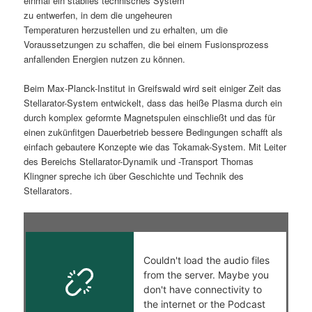
einmal ein stabiles technisches System
zu entwerfen, in dem die ungeheuren
s
l
Temperaturen herzustellen und zu erhalten, um die
Voraussetzungen zu schaffen, die bei einem Fusionsprozess
p
t
anfallenden Energien nutzen zu können.
r
s
Beim Max-Planck-Institut in Greifswald wird seit einiger Zeit das
Stellarator-System entwickelt, dass das heiße Plasma durch ein
i
p
durch komplex geformte Magnetspulen einschließt und das für
einen zukünfitgen Dauerbetrieb bessere Bedingungen schafft als
n
r
einfach gebautere Konzepte wie das Tokamak-System. Mit Leiter
des Bereichs Stellarator-Dynamik und -Transport Thomas
g
i
Klingner spreche ich über Geschichte und Technik des
Stellarators.
e
n
n
g
e
n