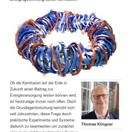
m
u
n
n
g
a
ä
n
e
v
n
i
r
d
g
a
e
ä
t
i
n
r
o
n
I
e
n
n
Ob die Kernfusion auf der Erde in
h
I
Zukunft einen Beitrag zur
Energieversorgung leisten können wird,
ist heutzutage immer noch offen. Doch
a
n
die Grundlagenforschung bemüht sich
seit Jahrzehnten, diese Frage durch
l
h
praktische Experimente und Systeme
Thomas Klingner
dadurch zu beantworten um zunächst
t
a