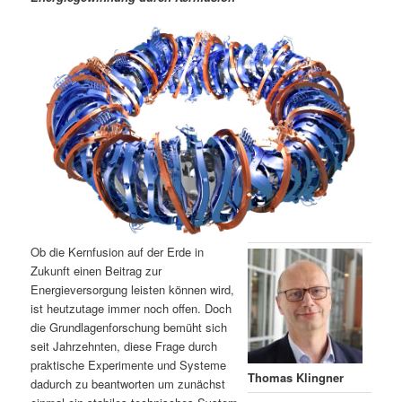
m
u
n
n
g
a
ä
n
e
v
n
i
r
d
g
a
e
ä
t
i
n
r
o
n
I
e
n
n
Ob die Kernfusion auf der Erde in
h
I
Zukunft einen Beitrag zur
Energieversorgung leisten können wird,
ist heutzutage immer noch offen. Doch
a
n
die Grundlagenforschung bemüht sich
seit Jahrzehnten, diese Frage durch
l
h
praktische Experimente und Systeme
Thomas Klingner
dadurch zu beantworten um zunächst
t
a