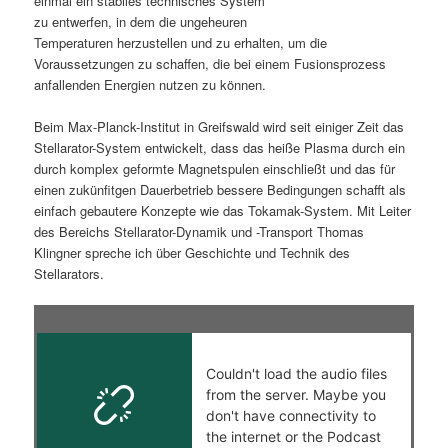
einmal ein stabiles technisches System
zu entwerfen, in dem die ungeheuren
s
l
Temperaturen herzustellen und zu erhalten, um die
Voraussetzungen zu schaffen, die bei einem Fusionsprozess
p
t
anfallenden Energien nutzen zu können.
r
s
Beim Max-Planck-Institut in Greifswald wird seit einiger Zeit das
Stellarator-System entwickelt, dass das heiße Plasma durch ein
i
p
durch komplex geformte Magnetspulen einschließt und das für
einen zukünfitgen Dauerbetrieb bessere Bedingungen schafft als
n
r
einfach gebautere Konzepte wie das Tokamak-System. Mit Leiter
des Bereichs Stellarator-Dynamik und -Transport Thomas
g
i
Klingner spreche ich über Geschichte und Technik des
Stellarators.
e
n
n
g
e
n