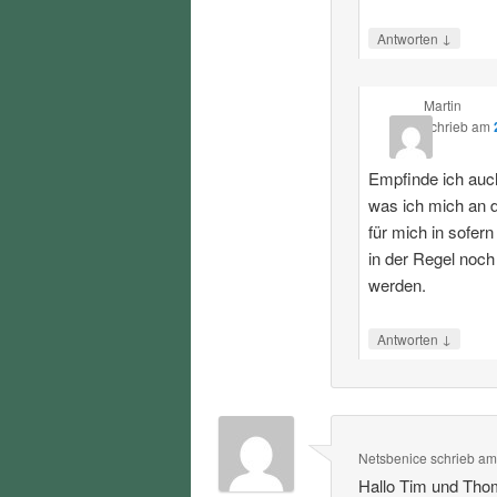
↓
Antworten
Martin
schrieb
am
Empfinde ich auch
was ich mich an 
für mich in sofe
in der Regel noc
werden.
↓
Antworten
Netsbenice
schrieb
a
Hallo Tim und Tho