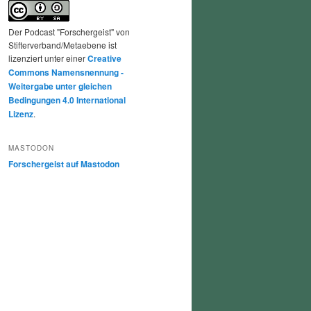
Der Podcast "Forschergeist" von
Stifterverband/Metaebene ist
lizenziert unter einer
Creative
Commons Namensnennung -
Weitergabe unter gleichen
Bedingungen 4.0 International
Lizenz
.
MASTODON
Forschergeist auf Mastodon