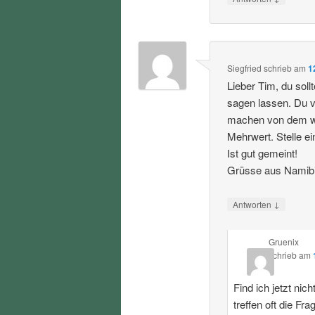
Siegfried
schrieb
am
1
Lieber Tim, du sol
sagen lassen. Du 
machen von dem was
Mehrwert. Stelle e
Ist gut gemeint!
Grüsse aus Namib
↓
Antworten
Gruenix
schrieb
am
Find ich jetzt ni
treffen oft die Fra