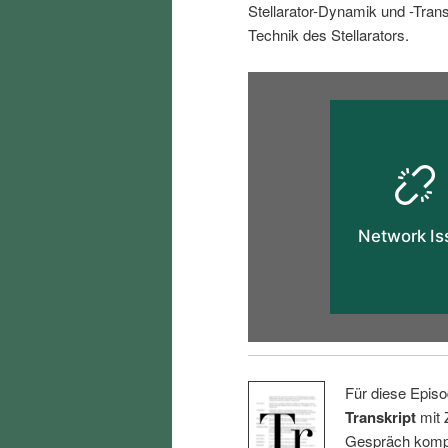
Stellarator-Dynamik und -Tran
i
p
Technik des Stellarators.
n
r
g
i
e
n
n
g
e
n
Für diese Episo
Transkript
mit 
Gespräch kompl