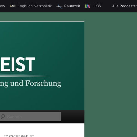
how
Logbuch:Netzpolitik
Raumzeit
UKW
Alle Podcasts
S
u
c
FORSCHERGEIST