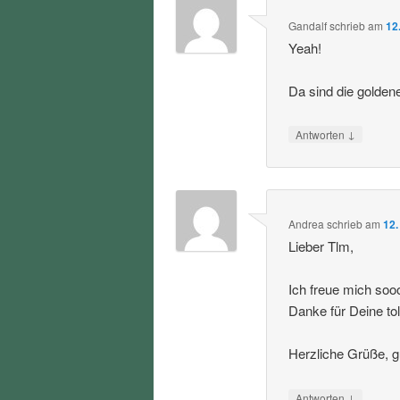
Gandalf
schrieb
am
12
Yeah!
Da sind die golden
↓
Antworten
Andrea
schrieb
am
12.
Lieber Tlm,
Ich freue mich soo
Danke für Deine tol
Herzliche Grüße, g
↓
Antworten