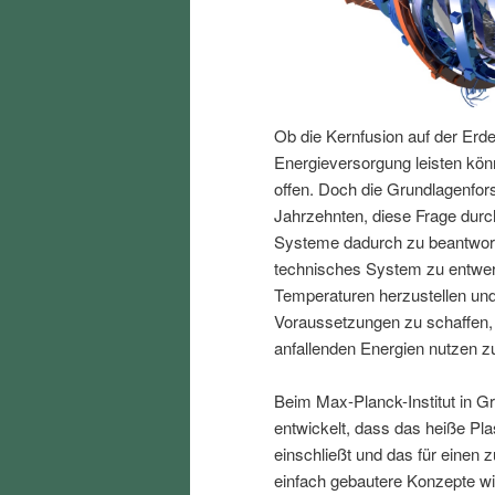
I
e
n
n
Ob die Kernfusion auf der Erde
h
I
Energieversorgung leisten kön
offen. Doch die Grundlagenfor
a
n
Jahrzehnten, diese Frage durc
Systeme dadurch zu beantwort
l
h
technisches System zu entwer
Temperaturen herzustellen und
t
a
Voraussetzungen zu schaffen,
anfallenden Energien nutzen z
s
l
Beim Max-Planck-Institut in Gre
p
t
entwickelt, dass das heiße P
einschließt und das für einen 
r
s
einfach gebautere Konzepte w