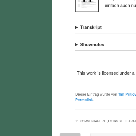
einfach auch n
Transkript
Shownotes
This work is licensed under a
Dieser Eintrag wurde von
Tim Pritlo
Permalink
.
11 KOMMENTARE ZU „
FG100 STELLARA