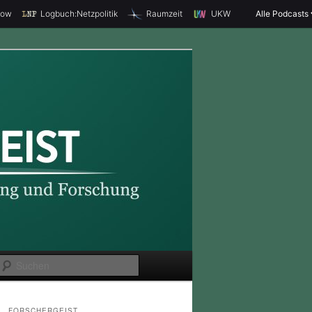
how
Logbuch:Netzpolitik
Raumzeit
UKW
Alle Podcasts
S
u
c
FORSCHERGEIST