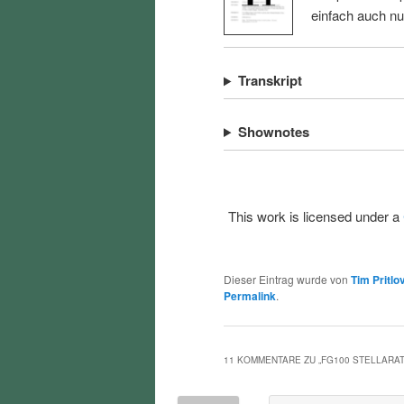
einfach auch n
Transkript
Shownotes
This work is licensed under a
Dieser Eintrag wurde von
Tim Pritlo
Permalink
.
11 KOMMENTARE ZU „
FG100 STELLARA