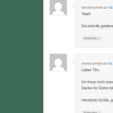
Gandalf
schrieb
am
12
Yeah!
Da sind die golden
↓
Antworten
Andrea
schrieb
am
12.
Lieber Tlm,
Ich freue mich soo
Danke für Deine tol
Herzliche Grüße, g
↓
Antworten