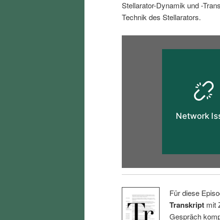
Stellarator-Dynamik und -Tran
i
p
Technik des Stellarators.
n
r
g
i
e
n
n
g
e
n
Für diese Episo
Transkript
mit 
Gespräch kompl