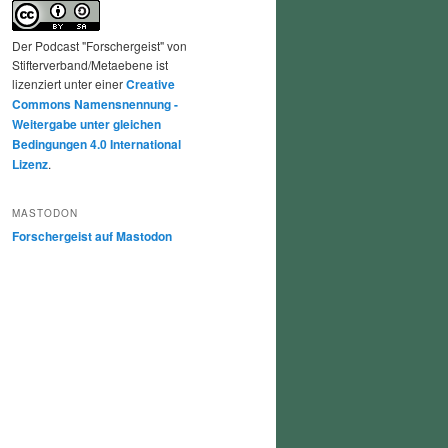
Der Podcast "Forschergeist" von
Stifterverband/Metaebene ist
lizenziert unter einer
Creative
Commons Namensnennung -
Weitergabe unter gleichen
Bedingungen 4.0 International
Lizenz
.
MASTODON
Forschergeist auf Mastodon