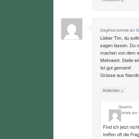
Siegfried
schrieb
am
1
Lieber Tim, du sol
sagen lassen. Du 
machen von dem was
Mehrwert. Stelle e
Ist gut gemeint!
Grüsse aus Namib
↓
Antworten
Gruenix
schrieb
am
Find ich jetzt ni
treffen oft die Fra