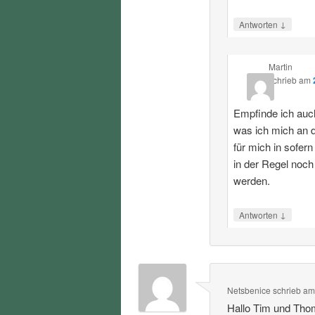
↓
Antworten
Martin
schrieb
am
Empfinde ich auch
was ich mich an 
für mich in sofe
in der Regel noc
werden.
↓
Antworten
Netsbenice
schrieb
a
Hallo Tim und Tho