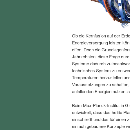
I
e
n
n
Ob die Kernfusion auf der Erde
h
I
Energieversorgung leisten kön
offen. Doch die Grundlagenfor
a
n
Jahrzehnten, diese Frage durc
Systeme dadurch zu beantwort
l
h
technisches System zu entwer
Temperaturen herzustellen und
t
a
Voraussetzungen zu schaffen,
anfallenden Energien nutzen z
s
l
Beim Max-Planck-Institut in Gre
p
t
entwickelt, dass das heiße P
einschließt und das für einen 
r
s
einfach gebautere Konzepte w