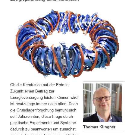
m
u
n
n
g
a
ä
n
e
v
n
i
r
d
g
a
e
ä
t
i
n
r
o
n
I
e
n
n
Ob die Kernfusion auf der Erde in
h
I
Zukunft einen Beitrag zur
Energieversorgung leisten können wird,
ist heutzutage immer noch offen. Doch
a
n
die Grundlagenforschung bemüht sich
seit Jahrzehnten, diese Frage durch
l
h
praktische Experimente und Systeme
Thomas Klingner
dadurch zu beantworten um zunächst
t
a