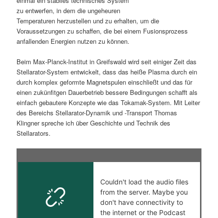
einmal ein stabiles technisches System
zu entwerfen, in dem die ungeheuren
s
l
Temperaturen herzustellen und zu erhalten, um die
Voraussetzungen zu schaffen, die bei einem Fusionsprozess
p
t
anfallenden Energien nutzen zu können.
r
s
Beim Max-Planck-Institut in Greifswald wird seit einiger Zeit das
Stellarator-System entwickelt, dass das heiße Plasma durch ein
i
p
durch komplex geformte Magnetspulen einschließt und das für
einen zukünfitgen Dauerbetrieb bessere Bedingungen schafft als
n
r
einfach gebautere Konzepte wie das Tokamak-System. Mit Leiter
des Bereichs Stellarator-Dynamik und -Transport Thomas
g
i
Klingner spreche ich über Geschichte und Technik des
Stellarators.
e
n
n
g
e
n