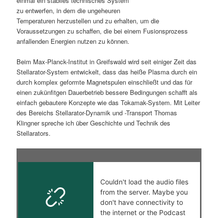
einmal ein stabiles technisches System
zu entwerfen, in dem die ungeheuren
s
l
Temperaturen herzustellen und zu erhalten, um die
Voraussetzungen zu schaffen, die bei einem Fusionsprozess
p
t
anfallenden Energien nutzen zu können.
r
s
Beim Max-Planck-Institut in Greifswald wird seit einiger Zeit das
Stellarator-System entwickelt, dass das heiße Plasma durch ein
i
p
durch komplex geformte Magnetspulen einschließt und das für
einen zukünfitgen Dauerbetrieb bessere Bedingungen schafft als
n
r
einfach gebautere Konzepte wie das Tokamak-System. Mit Leiter
des Bereichs Stellarator-Dynamik und -Transport Thomas
g
i
Klingner spreche ich über Geschichte und Technik des
Stellarators.
e
n
n
g
e
n