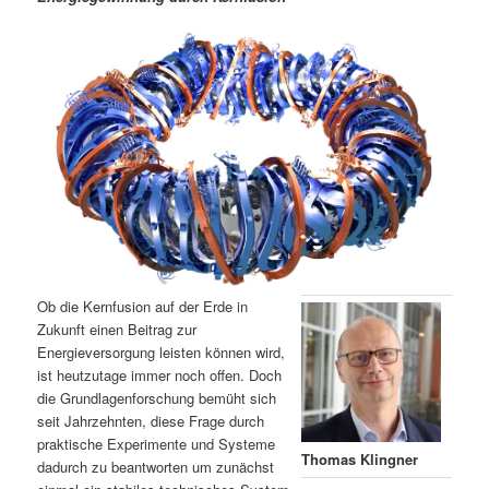
m
u
n
n
g
a
ä
n
e
v
n
i
r
d
g
a
e
ä
t
i
n
r
o
n
I
e
n
n
Ob die Kernfusion auf der Erde in
h
I
Zukunft einen Beitrag zur
Energieversorgung leisten können wird,
ist heutzutage immer noch offen. Doch
a
n
die Grundlagenforschung bemüht sich
seit Jahrzehnten, diese Frage durch
l
h
praktische Experimente und Systeme
Thomas Klingner
dadurch zu beantworten um zunächst
t
a