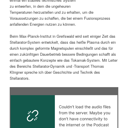
einmal ein stabiles technisches System
zu entwerfen, in dem die ungeheuren
s
l
Temperaturen herzustellen und zu erhalten, um die
Voraussetzungen zu schaffen, die bei einem Fusionsprozess
p
t
anfallenden Energien nutzen zu können.
r
s
Beim Max-Planck-Institut in Greifswald wird seit einiger Zeit das
Stellarator-System entwickelt, dass das heiße Plasma durch ein
i
p
durch komplex geformte Magnetspulen einschließt und das für
einen zukünfitgen Dauerbetrieb bessere Bedingungen schafft als
n
r
einfach gebautere Konzepte wie das Tokamak-System. Mit Leiter
des Bereichs Stellarator-Dynamik und -Transport Thomas
g
i
Klingner spreche ich über Geschichte und Technik des
Stellarators.
e
n
n
g
e
n