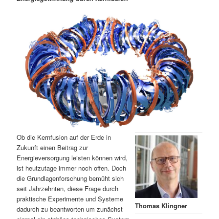
m
u
n
n
g
a
ä
n
e
v
n
i
r
d
g
a
e
ä
t
i
n
r
o
n
I
e
n
n
Ob die Kernfusion auf der Erde in
h
I
Zukunft einen Beitrag zur
Energieversorgung leisten können wird,
ist heutzutage immer noch offen. Doch
a
n
die Grundlagenforschung bemüht sich
seit Jahrzehnten, diese Frage durch
l
h
praktische Experimente und Systeme
Thomas Klingner
dadurch zu beantworten um zunächst
t
a