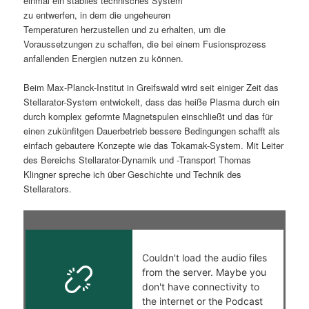
einmal ein stabiles technisches System
zu entwerfen, in dem die ungeheuren
s
l
Temperaturen herzustellen und zu erhalten, um die
Voraussetzungen zu schaffen, die bei einem Fusionsprozess
p
t
anfallenden Energien nutzen zu können.
r
s
Beim Max-Planck-Institut in Greifswald wird seit einiger Zeit das
Stellarator-System entwickelt, dass das heiße Plasma durch ein
i
p
durch komplex geformte Magnetspulen einschließt und das für
einen zukünfitgen Dauerbetrieb bessere Bedingungen schafft als
n
r
einfach gebautere Konzepte wie das Tokamak-System. Mit Leiter
des Bereichs Stellarator-Dynamik und -Transport Thomas
g
i
Klingner spreche ich über Geschichte und Technik des
Stellarators.
e
n
n
g
e
n