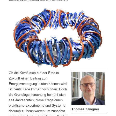
m
u
n
n
g
a
ä
n
e
v
n
i
r
d
g
a
e
ä
t
i
n
r
o
n
I
e
n
n
Ob die Kernfusion auf der Erde in
h
I
Zukunft einen Beitrag zur
Energieversorgung leisten können wird,
ist heutzutage immer noch offen. Doch
a
n
die Grundlagenforschung bemüht sich
seit Jahrzehnten, diese Frage durch
l
h
praktische Experimente und Systeme
Thomas Klingner
dadurch zu beantworten um zunächst
t
a