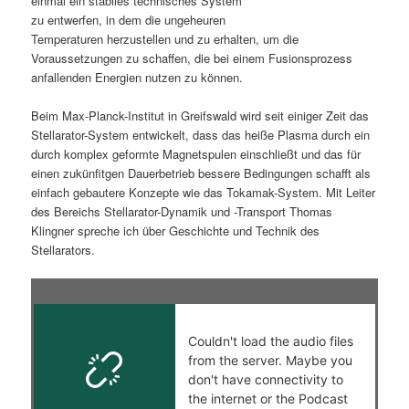
einmal ein stabiles technisches System
zu entwerfen, in dem die ungeheuren
s
l
Temperaturen herzustellen und zu erhalten, um die
Voraussetzungen zu schaffen, die bei einem Fusionsprozess
p
t
anfallenden Energien nutzen zu können.
r
s
Beim Max-Planck-Institut in Greifswald wird seit einiger Zeit das
Stellarator-System entwickelt, dass das heiße Plasma durch ein
i
p
durch komplex geformte Magnetspulen einschließt und das für
einen zukünfitgen Dauerbetrieb bessere Bedingungen schafft als
n
r
einfach gebautere Konzepte wie das Tokamak-System. Mit Leiter
des Bereichs Stellarator-Dynamik und -Transport Thomas
g
i
Klingner spreche ich über Geschichte und Technik des
Stellarators.
e
n
n
g
e
n