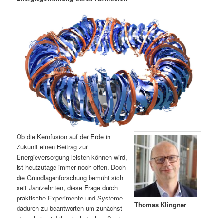
m
u
n
n
g
a
ä
n
e
v
n
i
r
d
g
a
e
ä
t
i
n
r
o
n
I
e
n
n
Ob die Kernfusion auf der Erde in
h
I
Zukunft einen Beitrag zur
Energieversorgung leisten können wird,
ist heutzutage immer noch offen. Doch
a
n
die Grundlagenforschung bemüht sich
seit Jahrzehnten, diese Frage durch
l
h
praktische Experimente und Systeme
Thomas Klingner
dadurch zu beantworten um zunächst
t
a