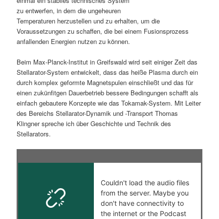
einmal ein stabiles technisches System
zu entwerfen, in dem die ungeheuren
s
l
Temperaturen herzustellen und zu erhalten, um die
Voraussetzungen zu schaffen, die bei einem Fusionsprozess
p
t
anfallenden Energien nutzen zu können.
r
s
Beim Max-Planck-Institut in Greifswald wird seit einiger Zeit das
Stellarator-System entwickelt, dass das heiße Plasma durch ein
i
p
durch komplex geformte Magnetspulen einschließt und das für
einen zukünfitgen Dauerbetrieb bessere Bedingungen schafft als
n
r
einfach gebautere Konzepte wie das Tokamak-System. Mit Leiter
des Bereichs Stellarator-Dynamik und -Transport Thomas
g
i
Klingner spreche ich über Geschichte und Technik des
Stellarators.
e
n
n
g
e
n