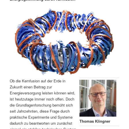
m
u
n
n
g
a
ä
n
e
v
n
i
r
d
g
a
e
ä
t
i
n
r
o
n
I
e
n
n
Ob die Kernfusion auf der Erde in
h
I
Zukunft einen Beitrag zur
Energieversorgung leisten können wird,
ist heutzutage immer noch offen. Doch
a
n
die Grundlagenforschung bemüht sich
seit Jahrzehnten, diese Frage durch
l
h
praktische Experimente und Systeme
Thomas Klingner
dadurch zu beantworten um zunächst
t
a