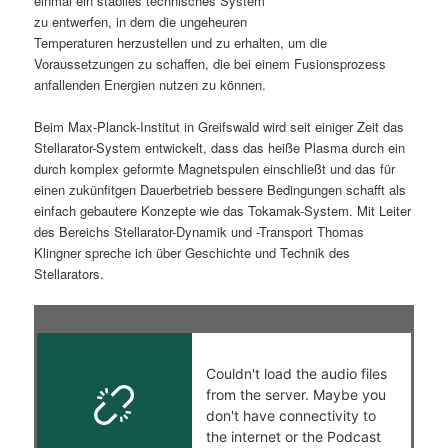
einmal ein stabiles technisches System
zu entwerfen, in dem die ungeheuren
s
l
Temperaturen herzustellen und zu erhalten, um die
Voraussetzungen zu schaffen, die bei einem Fusionsprozess
p
t
anfallenden Energien nutzen zu können.
r
s
Beim Max-Planck-Institut in Greifswald wird seit einiger Zeit das
Stellarator-System entwickelt, dass das heiße Plasma durch ein
i
p
durch komplex geformte Magnetspulen einschließt und das für
einen zukünfitgen Dauerbetrieb bessere Bedingungen schafft als
n
r
einfach gebautere Konzepte wie das Tokamak-System. Mit Leiter
des Bereichs Stellarator-Dynamik und -Transport Thomas
g
i
Klingner spreche ich über Geschichte und Technik des
Stellarators.
e
n
n
g
e
n