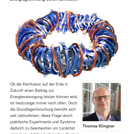
m
u
n
n
g
a
ä
n
e
v
n
i
r
d
g
a
e
ä
t
i
n
r
o
n
I
e
n
n
Ob die Kernfusion auf der Erde in
h
I
Zukunft einen Beitrag zur
Energieversorgung leisten können wird,
ist heutzutage immer noch offen. Doch
a
n
die Grundlagenforschung bemüht sich
seit Jahrzehnten, diese Frage durch
l
h
praktische Experimente und Systeme
Thomas Klingner
dadurch zu beantworten um zunächst
t
a