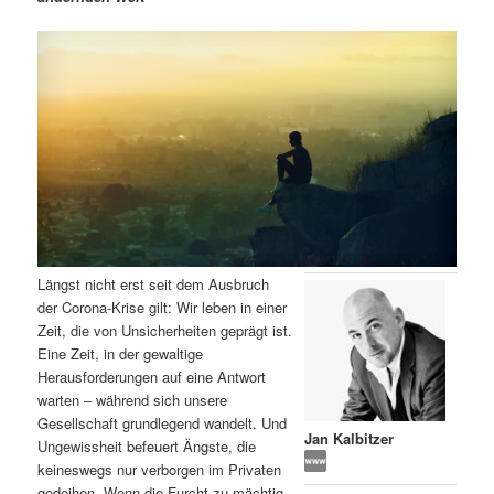
m
u
n
n
g
a
ä
n
e
v
n
i
r
d
g
a
e
ä
t
i
n
r
o
n
I
e
Längst nicht erst seit dem Ausbruch
n
n
der Corona-Krise gilt: Wir leben in einer
Zeit, die von Unsicherheiten geprägt ist.
h
I
Eine Zeit, in der gewaltige
Herausforderungen auf eine Antwort
a
n
warten – während sich unsere
Gesellschaft grundlegend wandelt. Und
l
h
Jan Kalbitzer
Ungewissheit befeuert Ängste, die
keineswegs nur verborgen im Privaten
t
a
gedeihen. Wenn die Furcht zu mächtig