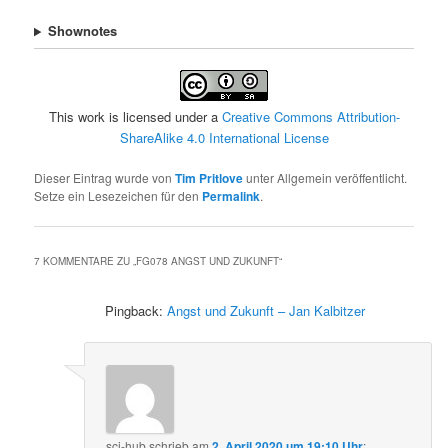
Shownotes
This work is licensed under a
Creative Commons Attribution-
ShareAlike 4.0 International License
Dieser Eintrag wurde von
Tim Pritlove
unter Allgemein veröffentlicht.
Setze ein Lesezeichen für den
Permalink
.
7 KOMMENTARE ZU „
FG078 ANGST UND ZUKUNFT
“
Pingback:
Angst und Zukunft – Jan Kalbitzer
sci-hub
schrieb
am
2. April 2020 um 19:10 Uhr
: