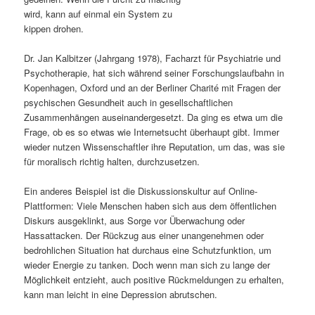
wird, kann auf einmal ein System zu
s
l
kippen drohen.
p
t
Dr. Jan Kalbitzer (Jahrgang 1978), Facharzt für Psychiatrie und
Psychotherapie, hat sich während seiner Forschungslaufbahn in
r
s
Kopenhagen, Oxford und an der Berliner Charité mit Fragen der
psychischen Gesundheit auch in gesellschaftlichen
i
p
Zusammenhängen auseinandergesetzt. Da ging es etwa um die
Frage, ob es so etwas wie Internetsucht überhaupt gibt. Immer
n
r
wieder nutzen Wissenschaftler ihre Reputation, um das, was sie
für moralisch richtig halten, durchzusetzen.
g
i
Ein anderes Beispiel ist die Diskussionskultur auf Online-
e
n
Plattformen: Viele Menschen haben sich aus dem öffentlichen
Diskurs ausgeklinkt, aus Sorge vor Überwachung oder
n
g
Hassattacken. Der Rückzug aus einer unangenehmen oder
bedrohlichen Situation hat durchaus eine Schutzfunktion, um
e
wieder Energie zu tanken. Doch wenn man sich zu lange der
Möglichkeit entzieht, auch positive Rückmeldungen zu erhalten,
n
kann man leicht in eine Depression abrutschen.