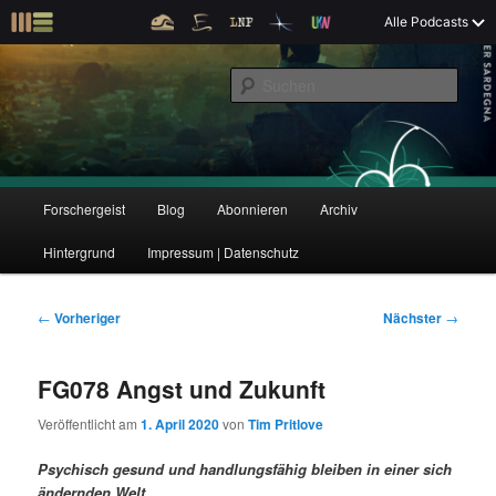
Z
Alle Podcasts
u
Der Interview-Podcast zu Bildung und Forschung
m
S
p
u
r
c
i
Forschergeist
h
m
e
ä
n
r
H
Forschergeist
Blog
Abonnieren
Archiv
Z
Z
e
a
n
u
Hintergrund
Impressum | Datenschutz
u
u
I
p
n
t
m
m
h
m
B
←
Vorheriger
Nächster
→
a
e
e
p
s
l
n
i
FG078 Angst und Zukunft
t
ü
t
r
e
s
r
Veröffentlicht am
1. April 2020
von
Tim Pritlove
p
a
i
k
r
g
Psychisch gesund und handlungsfähig bleiben in einer sich
i
s
ändernden Welt