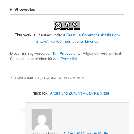
Shownotes
This work is licensed under a
Creative Commons Attribution-
ShareAlike 4.0 International License
Dieser Eintrag wurde von
Tim Pritlove
unter Allgemein veröffentlicht.
Setze ein Lesezeichen für den
Permalink
.
7 KOMMENTARE ZU „
FG078 ANGST UND ZUKUNFT
“
Pingback:
Angst und Zukunft – Jan Kalbitzer
sci-hub
schrieb
am
2. April 2020 um 19:10 Uhr
: