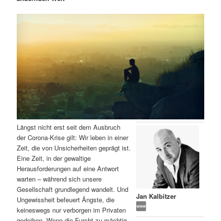
m
u
n
n
g
a
ä
n
e
v
n
i
r
d
g
a
e
ä
t
i
n
r
o
n
I
e
Längst nicht erst seit dem Ausbruch
n
n
der Corona-Krise gilt: Wir leben in einer
Zeit, die von Unsicherheiten geprägt ist.
h
I
Eine Zeit, in der gewaltige
Herausforderungen auf eine Antwort
a
n
warten – während sich unsere
Gesellschaft grundlegend wandelt. Und
l
h
Jan Kalbitzer
Ungewissheit befeuert Ängste, die
keineswegs nur verborgen im Privaten
t
a
gedeihen. Wenn die Furcht zu mächtig