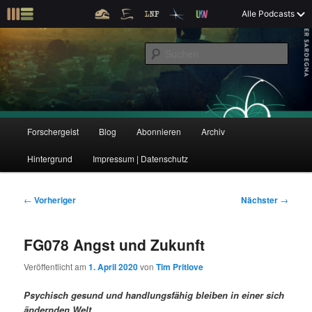
Z
Alle Podcasts
u
Der Interview-Podcast zu Bildung und Forschung
m
S
p
u
r
c
i
Forschergeist
h
m
e
ä
n
r
H
Forschergeist
Blog
Abonnieren
Archiv
Z
Z
e
a
n
u
Hintergrund
Impressum | Datenschutz
u
u
I
p
n
t
m
m
h
m
B
←
Vorheriger
Nächster
→
a
e
e
p
s
l
n
i
FG078 Angst und Zukunft
t
ü
t
r
e
s
r
Veröffentlicht am
1. April 2020
von
Tim Pritlove
p
a
i
k
r
g
Psychisch gesund und handlungsfähig bleiben in einer sich
i
s
ändernden Welt