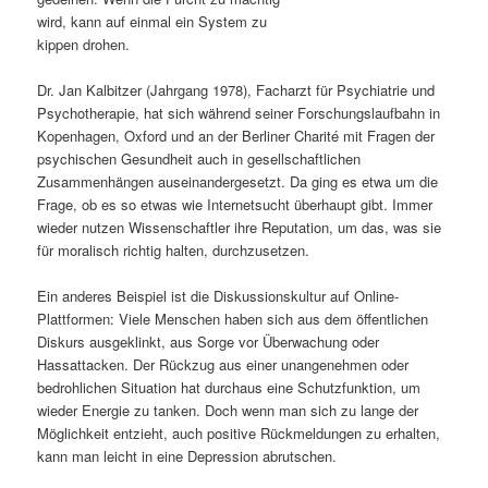
wird, kann auf einmal ein System zu
s
l
kippen drohen.
p
t
Dr. Jan Kalbitzer (Jahrgang 1978), Facharzt für Psychiatrie und
Psychotherapie, hat sich während seiner Forschungslaufbahn in
r
s
Kopenhagen, Oxford und an der Berliner Charité mit Fragen der
psychischen Gesundheit auch in gesellschaftlichen
i
p
Zusammenhängen auseinandergesetzt. Da ging es etwa um die
Frage, ob es so etwas wie Internetsucht überhaupt gibt. Immer
n
r
wieder nutzen Wissenschaftler ihre Reputation, um das, was sie
für moralisch richtig halten, durchzusetzen.
g
i
Ein anderes Beispiel ist die Diskussionskultur auf Online-
e
n
Plattformen: Viele Menschen haben sich aus dem öffentlichen
Diskurs ausgeklinkt, aus Sorge vor Überwachung oder
n
g
Hassattacken. Der Rückzug aus einer unangenehmen oder
bedrohlichen Situation hat durchaus eine Schutzfunktion, um
e
wieder Energie zu tanken. Doch wenn man sich zu lange der
Möglichkeit entzieht, auch positive Rückmeldungen zu erhalten,
n
kann man leicht in eine Depression abrutschen.