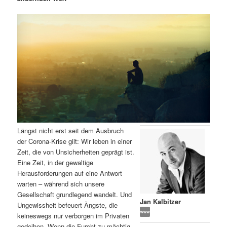
m
u
n
n
g
a
ä
n
e
v
n
i
r
d
g
a
e
ä
t
i
n
r
o
n
I
e
Längst nicht erst seit dem Ausbruch
n
n
der Corona-Krise gilt: Wir leben in einer
Zeit, die von Unsicherheiten geprägt ist.
h
I
Eine Zeit, in der gewaltige
Herausforderungen auf eine Antwort
a
n
warten – während sich unsere
Gesellschaft grundlegend wandelt. Und
l
h
Jan Kalbitzer
Ungewissheit befeuert Ängste, die
keineswegs nur verborgen im Privaten
t
a
gedeihen. Wenn die Furcht zu mächtig