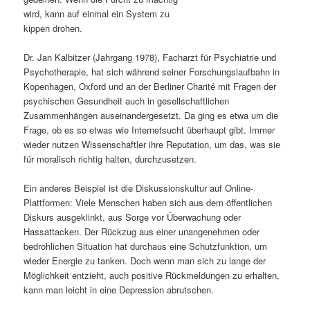
wird, kann auf einmal ein System zu
s
l
kippen drohen.
p
t
Dr. Jan Kalbitzer (Jahrgang 1978), Facharzt für Psychiatrie und
Psychotherapie, hat sich während seiner Forschungslaufbahn in
r
s
Kopenhagen, Oxford und an der Berliner Charité mit Fragen der
psychischen Gesundheit auch in gesellschaftlichen
i
p
Zusammenhängen auseinandergesetzt. Da ging es etwa um die
Frage, ob es so etwas wie Internetsucht überhaupt gibt. Immer
n
r
wieder nutzen Wissenschaftler ihre Reputation, um das, was sie
für moralisch richtig halten, durchzusetzen.
g
i
Ein anderes Beispiel ist die Diskussionskultur auf Online-
e
n
Plattformen: Viele Menschen haben sich aus dem öffentlichen
Diskurs ausgeklinkt, aus Sorge vor Überwachung oder
n
g
Hassattacken. Der Rückzug aus einer unangenehmen oder
bedrohlichen Situation hat durchaus eine Schutzfunktion, um
e
wieder Energie zu tanken. Doch wenn man sich zu lange der
Möglichkeit entzieht, auch positive Rückmeldungen zu erhalten,
n
kann man leicht in eine Depression abrutschen.