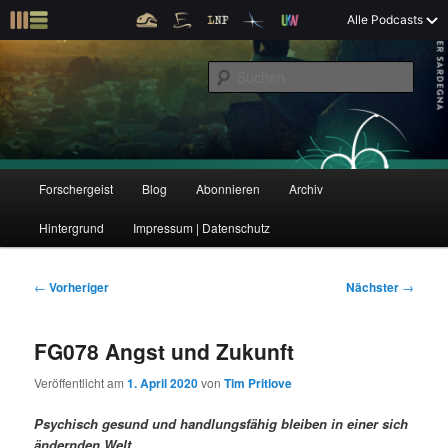
Z
Alle Podcasts
u
Der Interview-Podcast zu Bildung und Forschung
m
S
p
u
r
c
i
Forschergeist
h
m
e
ä
n
r
H
Forschergeist
Blog
Abonnieren
Archiv
Z
Z
e
a
n
u
Hintergrund
Impressum | Datenschutz
u
u
I
p
n
t
m
m
h
m
B
←
Vorheriger
Nächster
→
a
e
e
p
s
l
n
i
FG078 Angst und Zukunft
t
ü
t
r
e
s
r
Veröffentlicht am
1. April 2020
von
Tim Pritlove
p
a
i
k
r
g
Psychisch gesund und handlungsfähig bleiben in einer sich
i
s
ändernden Welt