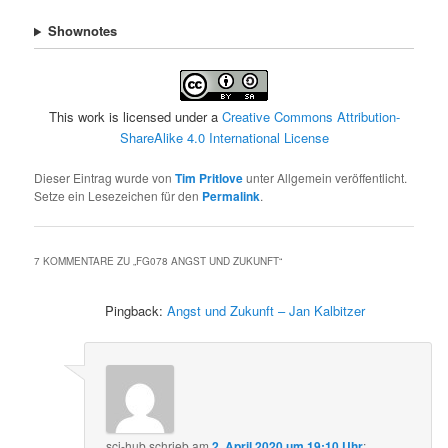
Shownotes
This work is licensed under a
Creative Commons Attribution-
ShareAlike 4.0 International License
Dieser Eintrag wurde von
Tim Pritlove
unter Allgemein veröffentlicht.
Setze ein Lesezeichen für den
Permalink
.
7 KOMMENTARE ZU „
FG078 ANGST UND ZUKUNFT
“
Pingback:
Angst und Zukunft – Jan Kalbitzer
sci-hub
schrieb
am
2. April 2020 um 19:10 Uhr
: