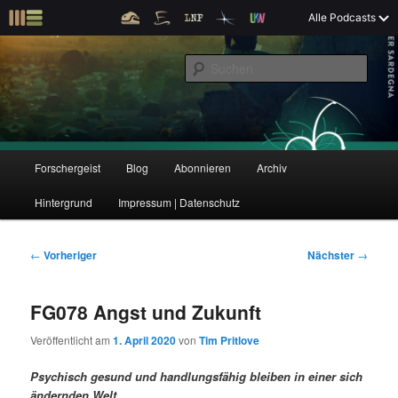
Z
Alle Podcasts
u
Der Interview-Podcast zu Bildung und Forschung
m
S
p
u
r
c
i
Forschergeist
h
m
e
ä
n
r
H
Forschergeist
Blog
Abonnieren
Archiv
Z
Z
e
a
n
u
Hintergrund
Impressum | Datenschutz
u
u
I
p
n
t
m
m
h
m
B
←
Vorheriger
Nächster
→
a
e
e
p
s
l
n
i
FG078 Angst und Zukunft
t
ü
t
r
e
s
r
Veröffentlicht am
1. April 2020
von
Tim Pritlove
p
a
i
k
r
g
Psychisch gesund und handlungsfähig bleiben in einer sich
i
s
ändernden Welt