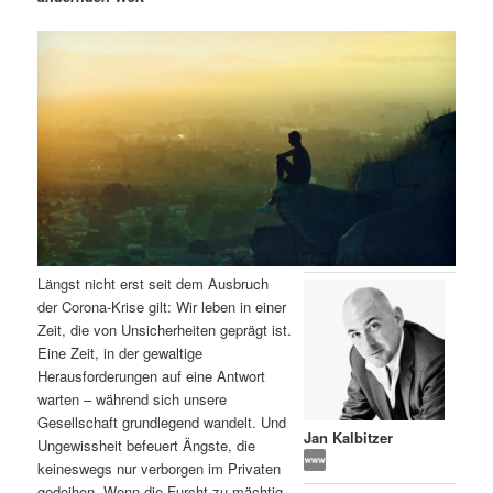
m
u
n
n
g
a
ä
n
e
v
n
i
r
d
g
a
e
ä
t
i
n
r
o
n
I
e
Längst nicht erst seit dem Ausbruch
n
n
der Corona-Krise gilt: Wir leben in einer
Zeit, die von Unsicherheiten geprägt ist.
h
I
Eine Zeit, in der gewaltige
Herausforderungen auf eine Antwort
a
n
warten – während sich unsere
Gesellschaft grundlegend wandelt. Und
l
h
Jan Kalbitzer
Ungewissheit befeuert Ängste, die
keineswegs nur verborgen im Privaten
t
a
gedeihen. Wenn die Furcht zu mächtig