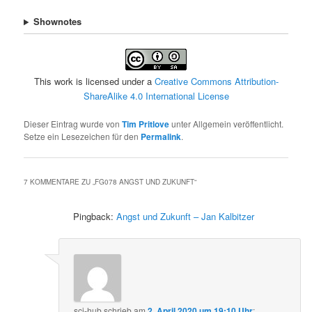
Shownotes
This work is licensed under a
Creative Commons Attribution-
ShareAlike 4.0 International License
Dieser Eintrag wurde von
Tim Pritlove
unter Allgemein veröffentlicht.
Setze ein Lesezeichen für den
Permalink
.
7 KOMMENTARE ZU „
FG078 ANGST UND ZUKUNFT
“
Pingback:
Angst und Zukunft – Jan Kalbitzer
sci-hub
schrieb
am
2. April 2020 um 19:10 Uhr
: