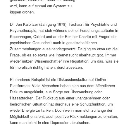
wird, kann auf einmal ein System zu
s
l
kippen drohen.
p
t
Dr. Jan Kalbitzer (Jahrgang 1978), Facharzt für Psychiatrie und
Psychotherapie, hat sich während seiner Forschungslaufbahn in
r
s
Kopenhagen, Oxford und an der Berliner Charité mit Fragen der
psychischen Gesundheit auch in gesellschaftlichen
i
p
Zusammenhängen auseinandergesetzt. Da ging es etwa um die
Frage, ob es so etwas wie Internetsucht überhaupt gibt. Immer
n
r
wieder nutzen Wissenschaftler ihre Reputation, um das, was sie
für moralisch richtig halten, durchzusetzen.
g
i
Ein anderes Beispiel ist die Diskussionskultur auf Online-
e
n
Plattformen: Viele Menschen haben sich aus dem öffentlichen
Diskurs ausgeklinkt, aus Sorge vor Überwachung oder
n
g
Hassattacken. Der Rückzug aus einer unangenehmen oder
bedrohlichen Situation hat durchaus eine Schutzfunktion, um
e
wieder Energie zu tanken. Doch wenn man sich zu lange der
Möglichkeit entzieht, auch positive Rückmeldungen zu erhalten,
n
kann man leicht in eine Depression abrutschen.