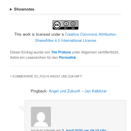
Shownotes
This work is licensed under a
Creative Commons Attribution-
ShareAlike 4.0 International License
Dieser Eintrag wurde von
Tim Pritlove
unter Allgemein veröffentlicht.
Setze ein Lesezeichen für den
Permalink
.
7 KOMMENTARE ZU „
FG078 ANGST UND ZUKUNFT
“
Pingback:
Angst und Zukunft – Jan Kalbitzer
sci-hub
schrieb
am
2. April 2020 um 19:10 Uhr
: