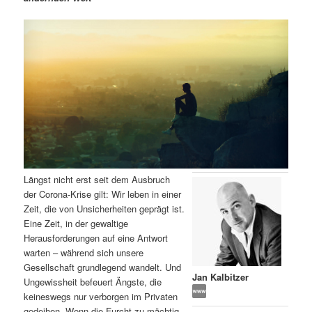
m
u
n
n
g
a
ä
n
e
v
n
i
r
d
g
a
e
ä
t
i
n
r
o
n
I
e
Längst nicht erst seit dem Ausbruch
n
n
der Corona-Krise gilt: Wir leben in einer
Zeit, die von Unsicherheiten geprägt ist.
h
I
Eine Zeit, in der gewaltige
Herausforderungen auf eine Antwort
a
n
warten – während sich unsere
Gesellschaft grundlegend wandelt. Und
l
h
Jan Kalbitzer
Ungewissheit befeuert Ängste, die
keineswegs nur verborgen im Privaten
t
a
gedeihen. Wenn die Furcht zu mächtig