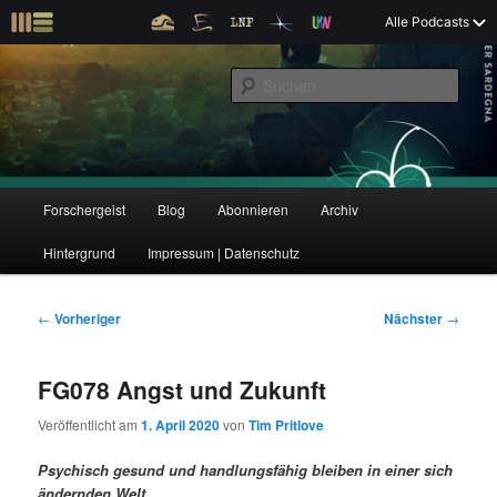
Z
Alle Podcasts
u
Der Interview-Podcast zu Bildung und Forschung
m
S
p
u
r
c
i
Forschergeist
h
m
e
ä
n
r
H
Forschergeist
Blog
Abonnieren
Archiv
Z
Z
e
a
n
u
Hintergrund
Impressum | Datenschutz
u
u
I
p
n
t
m
m
h
m
B
←
Vorheriger
Nächster
→
a
e
e
p
s
l
n
i
FG078 Angst und Zukunft
t
ü
t
r
e
s
r
Veröffentlicht am
1. April 2020
von
Tim Pritlove
p
a
i
k
r
g
Psychisch gesund und handlungsfähig bleiben in einer sich
i
s
ändernden Welt