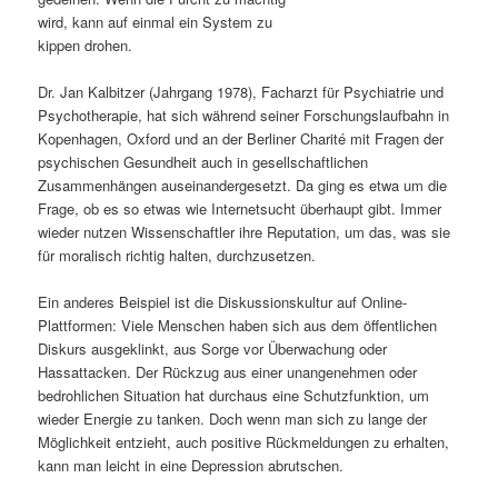
wird, kann auf einmal ein System zu
s
l
kippen drohen.
p
t
Dr. Jan Kalbitzer (Jahrgang 1978), Facharzt für Psychiatrie und
Psychotherapie, hat sich während seiner Forschungslaufbahn in
r
s
Kopenhagen, Oxford und an der Berliner Charité mit Fragen der
psychischen Gesundheit auch in gesellschaftlichen
i
p
Zusammenhängen auseinandergesetzt. Da ging es etwa um die
Frage, ob es so etwas wie Internetsucht überhaupt gibt. Immer
n
r
wieder nutzen Wissenschaftler ihre Reputation, um das, was sie
für moralisch richtig halten, durchzusetzen.
g
i
Ein anderes Beispiel ist die Diskussionskultur auf Online-
e
n
Plattformen: Viele Menschen haben sich aus dem öffentlichen
Diskurs ausgeklinkt, aus Sorge vor Überwachung oder
n
g
Hassattacken. Der Rückzug aus einer unangenehmen oder
bedrohlichen Situation hat durchaus eine Schutzfunktion, um
e
wieder Energie zu tanken. Doch wenn man sich zu lange der
Möglichkeit entzieht, auch positive Rückmeldungen zu erhalten,
n
kann man leicht in eine Depression abrutschen.