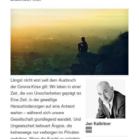
m
u
n
n
g
a
ä
n
e
v
n
i
r
d
g
a
e
ä
t
i
n
r
o
n
I
e
Längst nicht erst seit dem Ausbruch
n
n
der Corona-Krise gilt: Wir leben in einer
Zeit, die von Unsicherheiten geprägt ist.
h
I
Eine Zeit, in der gewaltige
Herausforderungen auf eine Antwort
a
n
warten – während sich unsere
Gesellschaft grundlegend wandelt. Und
l
h
Jan Kalbitzer
Ungewissheit befeuert Ängste, die
keineswegs nur verborgen im Privaten
t
a
gedeihen. Wenn die Furcht zu mächtig