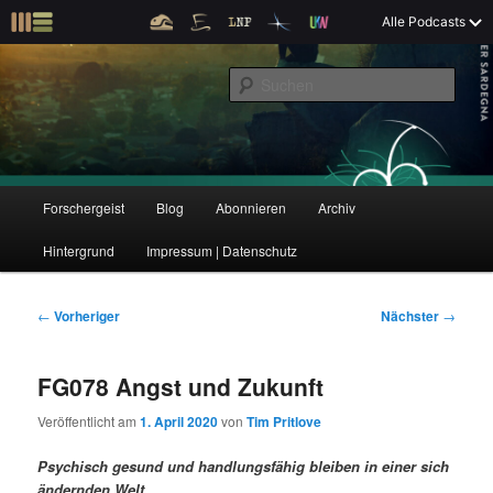
Z
Alle Podcasts
u
Der Interview-Podcast zu Bildung und Forschung
m
S
p
u
r
c
i
Forschergeist
h
m
e
ä
n
r
H
Forschergeist
Blog
Abonnieren
Archiv
Z
Z
e
a
n
u
Hintergrund
Impressum | Datenschutz
u
u
I
p
n
t
m
m
h
m
B
←
Vorheriger
Nächster
→
a
e
e
p
s
l
n
i
FG078 Angst und Zukunft
t
ü
t
r
e
s
r
Veröffentlicht am
1. April 2020
von
Tim Pritlove
p
a
i
k
r
g
Psychisch gesund und handlungsfähig bleiben in einer sich
i
s
ändernden Welt