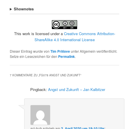
Shownotes
This work is licensed under a
Creative Commons Attribution-
ShareAlike 4.0 International License
Dieser Eintrag wurde von
Tim Pritlove
unter Allgemein veröffentlicht.
Setze ein Lesezeichen für den
Permalink
.
7 KOMMENTARE ZU „
FG078 ANGST UND ZUKUNFT
“
Pingback:
Angst und Zukunft – Jan Kalbitzer
sci-hub
schrieb
am
2. April 2020 um 19:10 Uhr
: