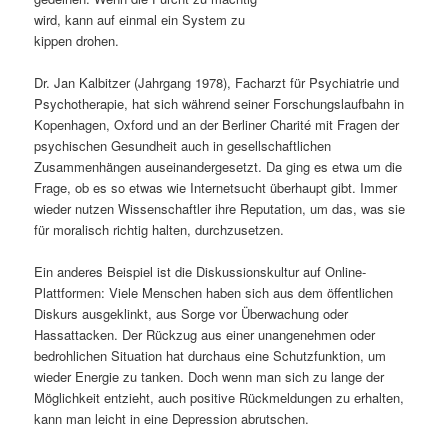
wird, kann auf einmal ein System zu
s
l
kippen drohen.
p
t
Dr. Jan Kalbitzer (Jahrgang 1978), Facharzt für Psychiatrie und
Psychotherapie, hat sich während seiner Forschungslaufbahn in
r
s
Kopenhagen, Oxford und an der Berliner Charité mit Fragen der
psychischen Gesundheit auch in gesellschaftlichen
i
p
Zusammenhängen auseinandergesetzt. Da ging es etwa um die
Frage, ob es so etwas wie Internetsucht überhaupt gibt. Immer
n
r
wieder nutzen Wissenschaftler ihre Reputation, um das, was sie
für moralisch richtig halten, durchzusetzen.
g
i
Ein anderes Beispiel ist die Diskussionskultur auf Online-
e
n
Plattformen: Viele Menschen haben sich aus dem öffentlichen
Diskurs ausgeklinkt, aus Sorge vor Überwachung oder
n
g
Hassattacken. Der Rückzug aus einer unangenehmen oder
bedrohlichen Situation hat durchaus eine Schutzfunktion, um
e
wieder Energie zu tanken. Doch wenn man sich zu lange der
Möglichkeit entzieht, auch positive Rückmeldungen zu erhalten,
n
kann man leicht in eine Depression abrutschen.