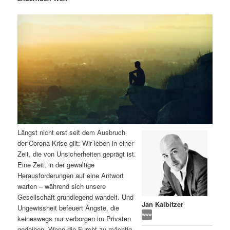
m
u
n
n
g
a
ä
n
e
v
n
i
r
d
g
a
e
ä
t
i
n
r
o
n
I
e
Längst nicht erst seit dem Ausbruch
n
n
der Corona-Krise gilt: Wir leben in einer
Zeit, die von Unsicherheiten geprägt ist.
h
I
Eine Zeit, in der gewaltige
Herausforderungen auf eine Antwort
a
n
warten – während sich unsere
Gesellschaft grundlegend wandelt. Und
l
h
Jan Kalbitzer
Ungewissheit befeuert Ängste, die
keineswegs nur verborgen im Privaten
t
a
gedeihen. Wenn die Furcht zu mächtig