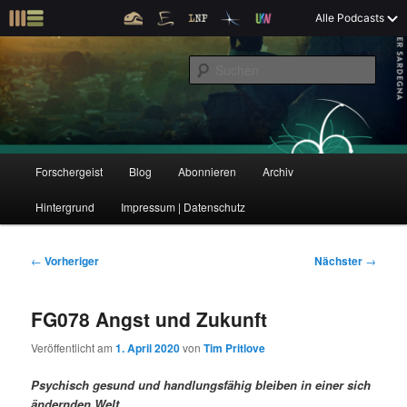
Z
Alle Podcasts
u
Der Interview-Podcast zu Bildung und Forschung
m
S
p
u
r
c
i
Forschergeist
h
m
e
ä
n
r
H
Forschergeist
Blog
Abonnieren
Archiv
Z
Z
e
a
n
u
Hintergrund
Impressum | Datenschutz
u
u
I
p
n
t
m
m
h
m
B
←
Vorheriger
Nächster
→
a
e
e
p
s
l
n
i
FG078 Angst und Zukunft
t
ü
t
r
e
s
r
Veröffentlicht am
1. April 2020
von
Tim Pritlove
p
a
i
k
r
g
Psychisch gesund und handlungsfähig bleiben in einer sich
i
s
ändernden Welt