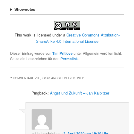
Shownotes
This work is licensed under a
Creative Commons Attribution-
ShareAlike 4.0 International License
Dieser Eintrag wurde von
Tim Pritlove
unter Allgemein veröffentlicht.
Setze ein Lesezeichen für den
Permalink
.
7 KOMMENTARE ZU „
FG078 ANGST UND ZUKUNFT
“
Pingback:
Angst und Zukunft – Jan Kalbitzer
sci-hub
schrieb
am
2. April 2020 um 19:10 Uhr
: