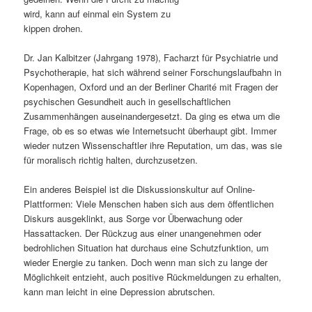
wird, kann auf einmal ein System zu
s
l
kippen drohen.
p
t
Dr. Jan Kalbitzer (Jahrgang 1978), Facharzt für Psychiatrie und
Psychotherapie, hat sich während seiner Forschungslaufbahn in
r
s
Kopenhagen, Oxford und an der Berliner Charité mit Fragen der
psychischen Gesundheit auch in gesellschaftlichen
i
p
Zusammenhängen auseinandergesetzt. Da ging es etwa um die
Frage, ob es so etwas wie Internetsucht überhaupt gibt. Immer
n
r
wieder nutzen Wissenschaftler ihre Reputation, um das, was sie
für moralisch richtig halten, durchzusetzen.
g
i
Ein anderes Beispiel ist die Diskussionskultur auf Online-
e
n
Plattformen: Viele Menschen haben sich aus dem öffentlichen
Diskurs ausgeklinkt, aus Sorge vor Überwachung oder
n
g
Hassattacken. Der Rückzug aus einer unangenehmen oder
bedrohlichen Situation hat durchaus eine Schutzfunktion, um
e
wieder Energie zu tanken. Doch wenn man sich zu lange der
Möglichkeit entzieht, auch positive Rückmeldungen zu erhalten,
n
kann man leicht in eine Depression abrutschen.