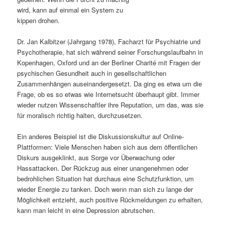
wird, kann auf einmal ein System zu
s
l
kippen drohen.
p
t
Dr. Jan Kalbitzer (Jahrgang 1978), Facharzt für Psychiatrie und
Psychotherapie, hat sich während seiner Forschungslaufbahn in
r
s
Kopenhagen, Oxford und an der Berliner Charité mit Fragen der
psychischen Gesundheit auch in gesellschaftlichen
i
p
Zusammenhängen auseinandergesetzt. Da ging es etwa um die
Frage, ob es so etwas wie Internetsucht überhaupt gibt. Immer
n
r
wieder nutzen Wissenschaftler ihre Reputation, um das, was sie
für moralisch richtig halten, durchzusetzen.
g
i
Ein anderes Beispiel ist die Diskussionskultur auf Online-
e
n
Plattformen: Viele Menschen haben sich aus dem öffentlichen
Diskurs ausgeklinkt, aus Sorge vor Überwachung oder
n
g
Hassattacken. Der Rückzug aus einer unangenehmen oder
bedrohlichen Situation hat durchaus eine Schutzfunktion, um
e
wieder Energie zu tanken. Doch wenn man sich zu lange der
Möglichkeit entzieht, auch positive Rückmeldungen zu erhalten,
n
kann man leicht in eine Depression abrutschen.