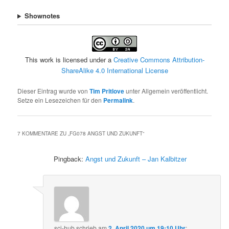
Shownotes
This work is licensed under a
Creative Commons Attribution-
ShareAlike 4.0 International License
Dieser Eintrag wurde von
Tim Pritlove
unter Allgemein veröffentlicht.
Setze ein Lesezeichen für den
Permalink
.
7 KOMMENTARE ZU „
FG078 ANGST UND ZUKUNFT
“
Pingback:
Angst und Zukunft – Jan Kalbitzer
sci-hub
schrieb
am
2. April 2020 um 19:10 Uhr
: