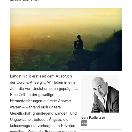
m
u
n
n
g
a
ä
n
e
v
n
i
r
d
g
a
e
ä
t
i
n
r
o
n
I
e
Längst nicht erst seit dem Ausbruch
n
n
der Corona-Krise gilt: Wir leben in einer
Zeit, die von Unsicherheiten geprägt ist.
h
I
Eine Zeit, in der gewaltige
Herausforderungen auf eine Antwort
a
n
warten – während sich unsere
Gesellschaft grundlegend wandelt. Und
l
h
Jan Kalbitzer
Ungewissheit befeuert Ängste, die
keineswegs nur verborgen im Privaten
t
a
gedeihen. Wenn die Furcht zu mächtig