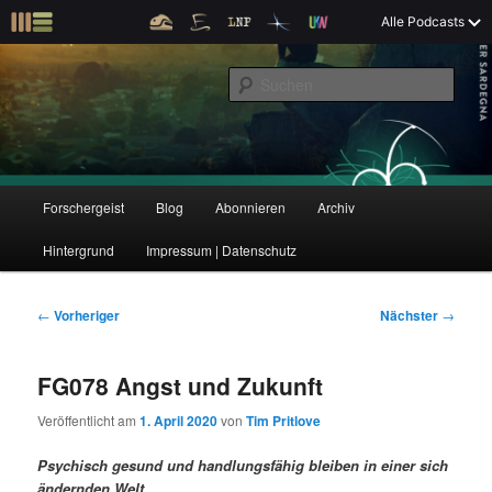
Z
Alle Podcasts
u
Der Interview-Podcast zu Bildung und Forschung
m
S
p
u
r
c
i
Forschergeist
h
m
e
ä
n
r
H
Forschergeist
Blog
Abonnieren
Archiv
Z
Z
e
a
n
u
Hintergrund
Impressum | Datenschutz
u
u
I
p
n
t
m
m
h
m
B
←
Vorheriger
Nächster
→
a
e
e
p
s
l
n
i
FG078 Angst und Zukunft
t
ü
t
r
e
s
r
Veröffentlicht am
1. April 2020
von
Tim Pritlove
p
a
i
k
r
g
Psychisch gesund und handlungsfähig bleiben in einer sich
i
s
ändernden Welt