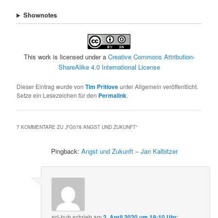
Shownotes
This work is licensed under a
Creative Commons Attribution-
ShareAlike 4.0 International License
Dieser Eintrag wurde von
Tim Pritlove
unter Allgemein veröffentlicht.
Setze ein Lesezeichen für den
Permalink
.
7 KOMMENTARE ZU „
FG078 ANGST UND ZUKUNFT
“
Pingback:
Angst und Zukunft – Jan Kalbitzer
sci-hub
schrieb
am
2. April 2020 um 19:10 Uhr
: