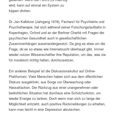
wird, kann auf einmal ein System zu
s
l
kippen drohen.
p
t
Dr. Jan Kalbitzer (Jahrgang 1978), Facharzt für Psychiatrie und
Psychotherapie, hat sich während seiner Forschungslaufbahn in
r
s
Kopenhagen, Oxford und an der Berliner Charité mit Fragen der
psychischen Gesundheit auch in gesellschaftlichen
i
p
Zusammenhängen auseinandergesetzt. Da ging es etwa um die
Frage, ob es so etwas wie Internetsucht überhaupt gibt. Immer
n
r
wieder nutzen Wissenschaftler ihre Reputation, um das, was sie
für moralisch richtig halten, durchzusetzen.
g
i
Ein anderes Beispiel ist die Diskussionskultur auf Online-
e
n
Plattformen: Viele Menschen haben sich aus dem öffentlichen
Diskurs ausgeklinkt, aus Sorge vor Überwachung oder
n
g
Hassattacken. Der Rückzug aus einer unangenehmen oder
bedrohlichen Situation hat durchaus eine Schutzfunktion, um
e
wieder Energie zu tanken. Doch wenn man sich zu lange der
Möglichkeit entzieht, auch positive Rückmeldungen zu erhalten,
n
kann man leicht in eine Depression abrutschen.