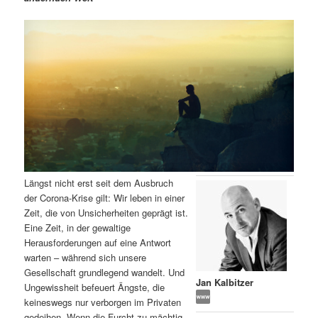
m
u
n
n
g
a
ä
n
e
v
n
i
r
d
g
a
e
ä
t
i
n
r
o
n
I
e
Längst nicht erst seit dem Ausbruch
n
n
der Corona-Krise gilt: Wir leben in einer
Zeit, die von Unsicherheiten geprägt ist.
h
I
Eine Zeit, in der gewaltige
Herausforderungen auf eine Antwort
a
n
warten – während sich unsere
Gesellschaft grundlegend wandelt. Und
l
h
Jan Kalbitzer
Ungewissheit befeuert Ängste, die
keineswegs nur verborgen im Privaten
t
a
gedeihen. Wenn die Furcht zu mächtig