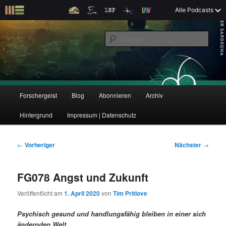
Z
Alle Podcasts
u
Der Interview-Podcast zu Bildung und Forschung
m
S
p
u
r
c
i
Forschergeist
h
m
e
ä
n
r
H
Forschergeist
Blog
Abonnieren
Archiv
Z
Z
e
a
n
u
Hintergrund
Impressum | Datenschutz
u
u
I
p
n
t
m
m
h
m
B
←
Vorheriger
Nächster
→
a
e
e
p
s
l
n
i
FG078 Angst und Zukunft
t
ü
t
r
e
s
r
Veröffentlicht am
1. April 2020
von
Tim Pritlove
p
a
i
k
r
g
Psychisch gesund und handlungsfähig bleiben in einer sich
i
s
ändernden Welt