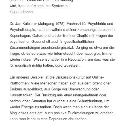
wird, kann auf einmal ein System zu
s
l
kippen drohen.
p
t
Dr. Jan Kalbitzer (Jahrgang 1978), Facharzt für Psychiatrie und
Psychotherapie, hat sich während seiner Forschungslaufbahn in
r
s
Kopenhagen, Oxford und an der Berliner Charité mit Fragen der
psychischen Gesundheit auch in gesellschaftlichen
i
p
Zusammenhängen auseinandergesetzt. Da ging es etwa um die
Frage, ob es so etwas wie Internetsucht überhaupt gibt. Immer
n
r
wieder nutzen Wissenschaftler ihre Reputation, um das, was sie
für moralisch richtig halten, durchzusetzen.
g
i
Ein anderes Beispiel ist die Diskussionskultur auf Online-
e
n
Plattformen: Viele Menschen haben sich aus dem öffentlichen
Diskurs ausgeklinkt, aus Sorge vor Überwachung oder
n
g
Hassattacken. Der Rückzug aus einer unangenehmen oder
bedrohlichen Situation hat durchaus eine Schutzfunktion, um
e
wieder Energie zu tanken. Doch wenn man sich zu lange der
Möglichkeit entzieht, auch positive Rückmeldungen zu erhalten,
n
kann man leicht in eine Depression abrutschen.