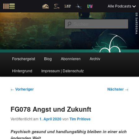
Z
Alle Podcasts
u
Der Interview-Podcast zu Bildung und Forschung
m
S
p
u
r
c
i
Forschergeist
h
m
e
ä
n
r
H
Forschergeist
Blog
Abonnieren
Archiv
Z
Z
e
a
n
u
Hintergrund
Impressum | Datenschutz
u
u
I
p
n
t
m
m
h
m
B
←
Vorheriger
Nächster
→
a
e
e
p
s
l
n
i
FG078 Angst und Zukunft
t
ü
t
r
e
s
r
Veröffentlicht am
1. April 2020
von
Tim Pritlove
p
a
i
k
r
g
Psychisch gesund und handlungsfähig bleiben in einer sich
i
s
ändernden Welt