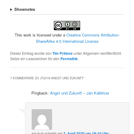
Shownotes
This work is licensed under a
Creative Commons Attribution-
ShareAlike 4.0 International License
Dieser Eintrag wurde von
Tim Pritlove
unter Allgemein veröffentlicht.
Setze ein Lesezeichen für den
Permalink
.
7 KOMMENTARE ZU „
FG078 ANGST UND ZUKUNFT
“
Pingback:
Angst und Zukunft – Jan Kalbitzer
sci-hub
schrieb
am
2. April 2020 um 19:10 Uhr
: