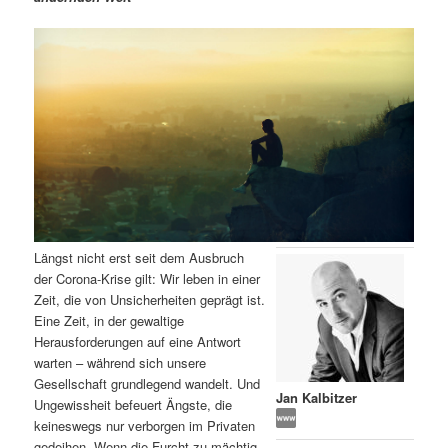
m
u
n
n
g
a
ä
n
e
v
n
i
r
d
g
a
e
ä
t
i
n
r
o
n
I
e
Längst nicht erst seit dem Ausbruch
n
n
der Corona-Krise gilt: Wir leben in einer
Zeit, die von Unsicherheiten geprägt ist.
h
I
Eine Zeit, in der gewaltige
Herausforderungen auf eine Antwort
a
n
warten – während sich unsere
Gesellschaft grundlegend wandelt. Und
l
h
Jan Kalbitzer
Ungewissheit befeuert Ängste, die
keineswegs nur verborgen im Privaten
t
a
gedeihen. Wenn die Furcht zu mächtig