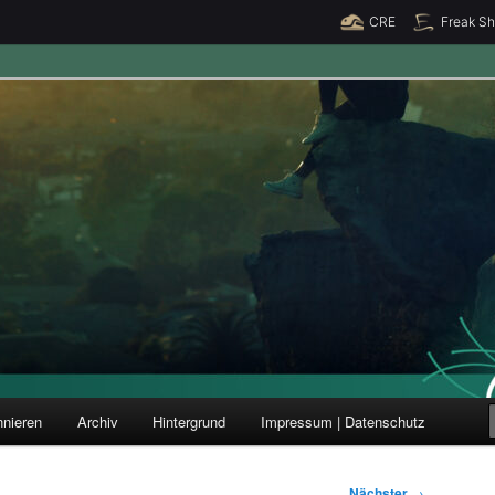
CRE
Freak S
ung und Forschung
nieren
Archiv
Hintergrund
Impressum | Datenschutz
Nächster
→