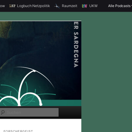
how
Logbuch:Netzpolitik
Raumzeit
UKW
Alle Podcasts
S
u
c
FORSCHERGEIST