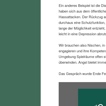
i
p
Ein anderes Beispiel ist die D
haben sich aus dem öffentlich
n
r
Hassattacken. Der Rückzug au
durchaus eine Schutzfunktion
lange der Möglichkeit entzieh
g
i
leicht in eine Depression abru
e
n
Wir brauchen also Nischen, in
engagieren und ihre Kompeten
n
g
Umgebung Spielräume offen st
überwinden. Angst bietet imme
e
Das Gespräch wurde Ende Febr
n