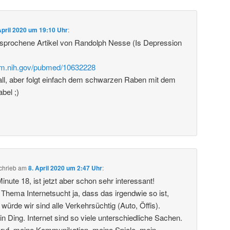
April 2020 um 19:10 Uhr
:
esprochene Artikel von Randolph Nesse (Is Depression
nlm.nih.gov/pubmed/10632228
all, aber folgt einfach dem schwarzen Raben mit dem
bel ;)
chrieb
am
8. April 2020 um 2:47 Uhr
:
Minute 18, ist jetzt aber schon sehr interessant!
 Thema Internetsucht ja, dass das irgendwie so ist,
ürde wir sind alle Verkehrsüchtig (Auto, Öffis).
 ein Ding. Internet sind so viele unterschiedliche Sachen.
Beruf, meine Kommunikation, meine Spiele, mein