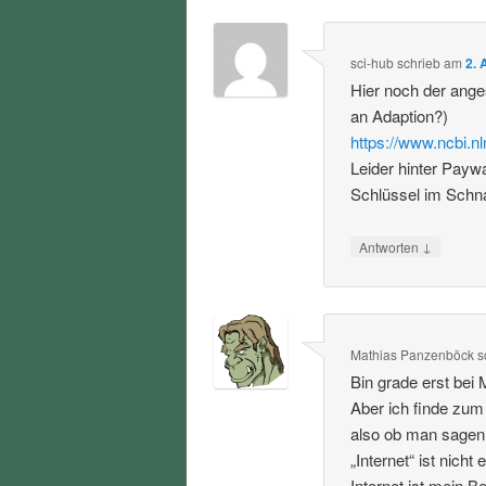
sci-hub
schrieb
am
2. 
Hier noch der ang
an Adaption?)
https://www.ncbi.
Leider hinter Payw
Schlüssel im Schna
↓
Antworten
Mathias Panzenböck
s
Bin grade erst bei 
Aber ich finde zum
also ob man sagen w
„Internet“ ist nicht
Internet ist mein 