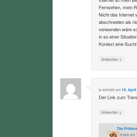
Fernsehen, mein Ra
Nicht das Internet
abschneiden als ni
verwenden wäre soz
in so einer Situat
Kontext eine Sucht
↓
Antworten
jv
schrieb
am
16. Apri
Der Link zum Transk
↓
Antworten
Tim Pritlov
schrieb
am