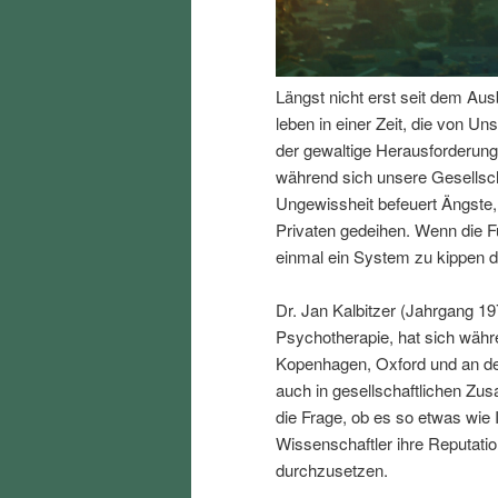
I
e
n
n
Längst nicht erst seit dem Aus
leben in einer Zeit, die von Uns
h
I
der gewaltige Herausforderung
während sich unsere Gesellsc
a
n
Ungewissheit befeuert Ängste,
Privaten gedeihen. Wenn die F
l
h
einmal ein System zu kippen d
t
a
Dr. Jan Kalbitzer (Jahrgang 19
Psychotherapie, hat sich währ
s
l
Kopenhagen, Oxford und an der
auch in gesellschaftlichen Z
p
t
die Frage, ob es so etwas wie 
Wissenschaftler ihre Reputation
r
s
durchzusetzen.