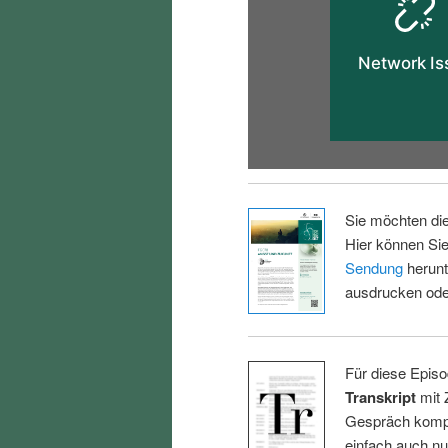
Sie möchten di
Hier können Sie
Sendung
herunt
ausdrucken oder
Für diese Episo
Transkript
mit 
Gespräch kompl
einfach auch n