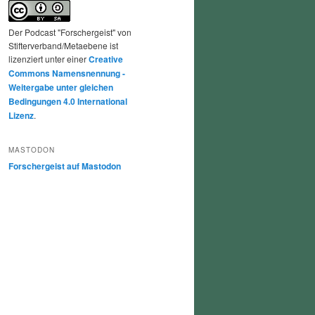
Der Podcast "Forschergeist" von
Stifterverband/Metaebene ist
lizenziert unter einer
Creative
Commons Namensnennung -
Weitergabe unter gleichen
Bedingungen 4.0 International
Lizenz
.
MASTODON
Forschergeist auf Mastodon