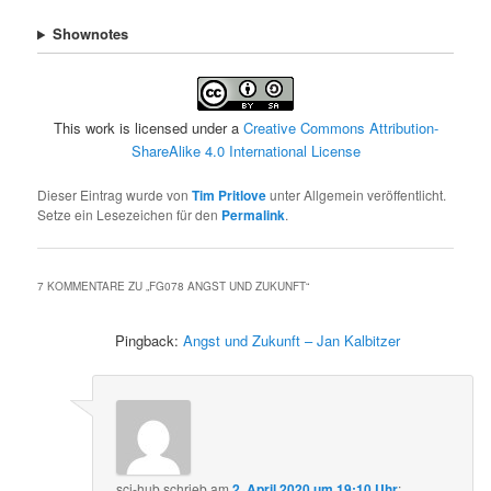
Shownotes
This work is licensed under a
Creative Commons Attribution-
ShareAlike 4.0 International License
Dieser Eintrag wurde von
Tim Pritlove
unter Allgemein veröffentlicht.
Setze ein Lesezeichen für den
Permalink
.
7 KOMMENTARE ZU „
FG078 ANGST UND ZUKUNFT
“
Pingback:
Angst und Zukunft – Jan Kalbitzer
sci-hub
schrieb
am
2. April 2020 um 19:10 Uhr
: