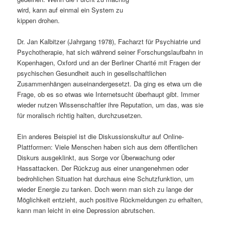
wird, kann auf einmal ein System zu
s
l
kippen drohen.
p
t
Dr. Jan Kalbitzer (Jahrgang 1978), Facharzt für Psychiatrie und
Psychotherapie, hat sich während seiner Forschungslaufbahn in
r
s
Kopenhagen, Oxford und an der Berliner Charité mit Fragen der
psychischen Gesundheit auch in gesellschaftlichen
i
p
Zusammenhängen auseinandergesetzt. Da ging es etwa um die
Frage, ob es so etwas wie Internetsucht überhaupt gibt. Immer
n
r
wieder nutzen Wissenschaftler ihre Reputation, um das, was sie
für moralisch richtig halten, durchzusetzen.
g
i
Ein anderes Beispiel ist die Diskussionskultur auf Online-
e
n
Plattformen: Viele Menschen haben sich aus dem öffentlichen
Diskurs ausgeklinkt, aus Sorge vor Überwachung oder
n
g
Hassattacken. Der Rückzug aus einer unangenehmen oder
bedrohlichen Situation hat durchaus eine Schutzfunktion, um
e
wieder Energie zu tanken. Doch wenn man sich zu lange der
Möglichkeit entzieht, auch positive Rückmeldungen zu erhalten,
n
kann man leicht in eine Depression abrutschen.