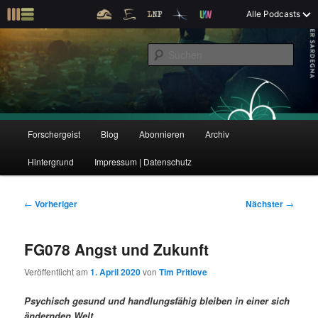
Z
Alle Podcasts
u
Der Interview-Podcast zu Bildung und Forschung
m
S
p
u
r
c
i
Forschergeist
h
m
e
ä
n
r
H
Forschergeist
Blog
Abonnieren
Archiv
Z
Z
e
a
n
u
Hintergrund
Impressum | Datenschutz
u
u
I
p
n
t
m
m
h
m
B
←
Vorheriger
Nächster
→
a
e
e
p
s
l
n
i
FG078 Angst und Zukunft
t
ü
t
r
e
s
r
Veröffentlicht am
1. April 2020
von
Tim Pritlove
p
a
i
k
r
g
Psychisch gesund und handlungsfähig bleiben in einer sich
i
s
ändernden Welt