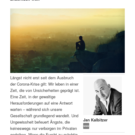
m
u
n
n
g
a
ä
n
e
v
n
i
r
d
g
a
e
ä
t
i
n
r
o
n
I
e
Längst nicht erst seit dem Ausbruch
n
n
der Corona-Krise gilt: Wir leben in einer
Zeit, die von Unsicherheiten geprägt ist.
h
I
Eine Zeit, in der gewaltige
Herausforderungen auf eine Antwort
a
n
warten – während sich unsere
Gesellschaft grundlegend wandelt. Und
l
h
Jan Kalbitzer
Ungewissheit befeuert Ängste, die
keineswegs nur verborgen im Privaten
t
a
gedeihen. Wenn die Furcht zu mächtig