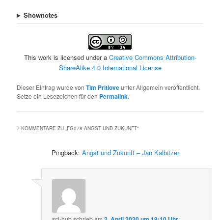
Shownotes
This work is licensed under a
Creative Commons Attribution-
ShareAlike 4.0 International License
Dieser Eintrag wurde von
Tim Pritlove
unter Allgemein veröffentlicht.
Setze ein Lesezeichen für den
Permalink
.
7 KOMMENTARE ZU „
FG078 ANGST UND ZUKUNFT
“
Pingback:
Angst und Zukunft – Jan Kalbitzer
sci-hub
schrieb
am
2. April 2020 um 19:10 Uhr
: