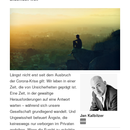
m
u
n
n
g
a
ä
n
e
v
n
i
r
d
g
a
e
ä
t
i
n
r
o
n
I
e
Längst nicht erst seit dem Ausbruch
n
n
der Corona-Krise gilt: Wir leben in einer
Zeit, die von Unsicherheiten geprägt ist.
h
I
Eine Zeit, in der gewaltige
Herausforderungen auf eine Antwort
a
n
warten – während sich unsere
Gesellschaft grundlegend wandelt. Und
l
h
Jan Kalbitzer
Ungewissheit befeuert Ängste, die
keineswegs nur verborgen im Privaten
t
a
gedeihen. Wenn die Furcht zu mächtig