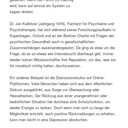
wird, kann auf einmal ein System zu
s
l
kippen drohen.
p
t
Dr. Jan Kalbitzer (Jahrgang 1978), Facharzt für Psychiatrie und
Psychotherapie, hat sich während seiner Forschungslaufbahn in
r
s
Kopenhagen, Oxford und an der Berliner Charité mit Fragen der
psychischen Gesundheit auch in gesellschaftlichen
i
p
Zusammenhängen auseinandergesetzt. Da ging es etwa um die
Frage, ob es so etwas wie Internetsucht überhaupt gibt. Immer
n
r
wieder nutzen Wissenschaftler ihre Reputation, um das, was sie
für moralisch richtig halten, durchzusetzen.
g
i
Ein anderes Beispiel ist die Diskussionskultur auf Online-
e
n
Plattformen: Viele Menschen haben sich aus dem öffentlichen
Diskurs ausgeklinkt, aus Sorge vor Überwachung oder
n
g
Hassattacken. Der Rückzug aus einer unangenehmen oder
bedrohlichen Situation hat durchaus eine Schutzfunktion, um
e
wieder Energie zu tanken. Doch wenn man sich zu lange der
Möglichkeit entzieht, auch positive Rückmeldungen zu erhalten,
n
kann man leicht in eine Depression abrutschen.