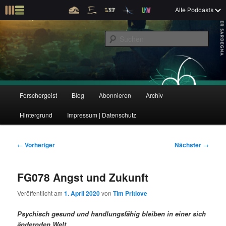
Z
Alle Podcasts
u
Der Interview-Podcast zu Bildung und Forschung
m
S
p
u
r
c
i
Forschergeist
h
m
e
ä
n
r
H
Forschergeist
Blog
Abonnieren
Archiv
Z
Z
e
a
n
u
Hintergrund
Impressum | Datenschutz
u
u
I
p
n
t
m
m
h
m
B
←
Vorheriger
Nächster
→
a
e
e
p
s
l
n
i
FG078 Angst und Zukunft
t
ü
t
r
e
s
r
Veröffentlicht am
1. April 2020
von
Tim Pritlove
p
a
i
k
r
g
Psychisch gesund und handlungsfähig bleiben in einer sich
i
s
ändernden Welt