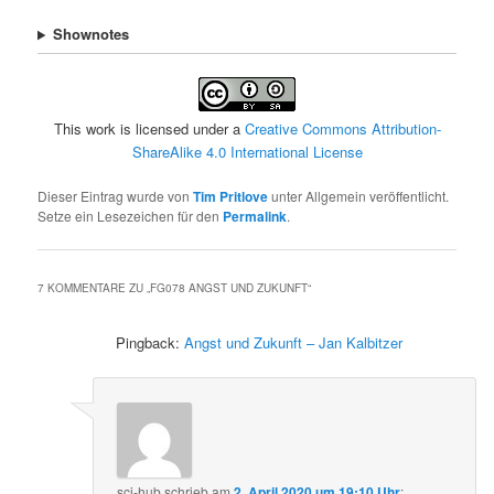
Shownotes
This work is licensed under a
Creative Commons Attribution-
ShareAlike 4.0 International License
Dieser Eintrag wurde von
Tim Pritlove
unter Allgemein veröffentlicht.
Setze ein Lesezeichen für den
Permalink
.
7 KOMMENTARE ZU „
FG078 ANGST UND ZUKUNFT
“
Pingback:
Angst und Zukunft – Jan Kalbitzer
sci-hub
schrieb
am
2. April 2020 um 19:10 Uhr
: