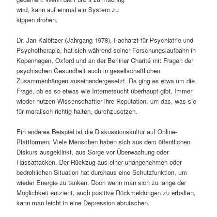
wird, kann auf einmal ein System zu
s
l
kippen drohen.
p
t
Dr. Jan Kalbitzer (Jahrgang 1978), Facharzt für Psychiatrie und
Psychotherapie, hat sich während seiner Forschungslaufbahn in
r
s
Kopenhagen, Oxford und an der Berliner Charité mit Fragen der
psychischen Gesundheit auch in gesellschaftlichen
i
p
Zusammenhängen auseinandergesetzt. Da ging es etwa um die
Frage, ob es so etwas wie Internetsucht überhaupt gibt. Immer
n
r
wieder nutzen Wissenschaftler ihre Reputation, um das, was sie
für moralisch richtig halten, durchzusetzen.
g
i
Ein anderes Beispiel ist die Diskussionskultur auf Online-
e
n
Plattformen: Viele Menschen haben sich aus dem öffentlichen
Diskurs ausgeklinkt, aus Sorge vor Überwachung oder
n
g
Hassattacken. Der Rückzug aus einer unangenehmen oder
bedrohlichen Situation hat durchaus eine Schutzfunktion, um
e
wieder Energie zu tanken. Doch wenn man sich zu lange der
Möglichkeit entzieht, auch positive Rückmeldungen zu erhalten,
n
kann man leicht in eine Depression abrutschen.