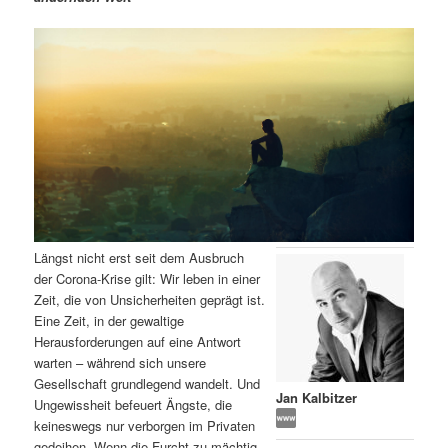
m
u
n
n
g
a
ä
n
e
v
n
i
r
d
g
a
e
ä
t
i
n
r
o
n
I
e
Längst nicht erst seit dem Ausbruch
n
n
der Corona-Krise gilt: Wir leben in einer
Zeit, die von Unsicherheiten geprägt ist.
h
I
Eine Zeit, in der gewaltige
Herausforderungen auf eine Antwort
a
n
warten – während sich unsere
Gesellschaft grundlegend wandelt. Und
l
h
Jan Kalbitzer
Ungewissheit befeuert Ängste, die
keineswegs nur verborgen im Privaten
t
a
gedeihen. Wenn die Furcht zu mächtig