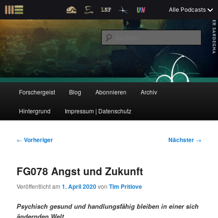
Z
Alle Podcasts
u
Der Interview-Podcast zu Bildung und Forschung
m
S
p
u
r
c
i
Forschergeist
h
m
e
ä
n
r
H
Forschergeist
Blog
Abonnieren
Archiv
Z
Z
e
a
n
u
Hintergrund
Impressum | Datenschutz
u
u
I
p
n
t
m
m
h
m
B
←
Vorheriger
Nächster
→
a
e
e
p
s
l
n
i
FG078 Angst und Zukunft
t
ü
t
r
e
s
r
Veröffentlicht am
1. April 2020
von
Tim Pritlove
p
a
i
k
r
g
Psychisch gesund und handlungsfähig bleiben in einer sich
i
s
ändernden Welt