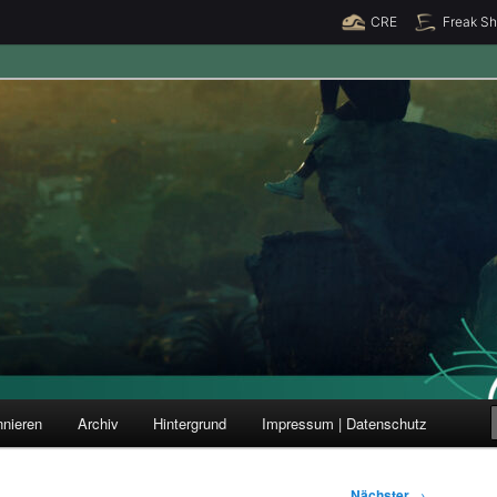
CRE
Freak S
ung und Forschung
nieren
Archiv
Hintergrund
Impressum | Datenschutz
Nächster
→