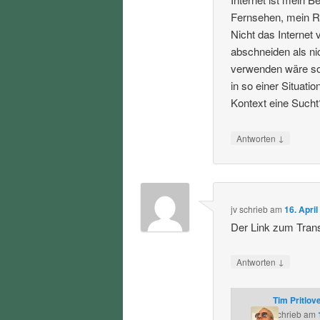
Fernsehen, mein Ra
Nicht das Internet
abschneiden als ni
verwenden wäre soz
in so einer Situat
Kontext eine Sucht
↓
Antworten
jv
schrieb
am
16. Apri
Der Link zum Transk
↓
Antworten
Tim Pritlov
schrieb
am