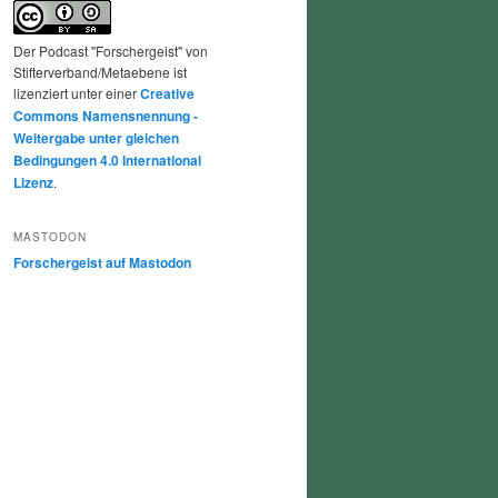
Der Podcast "Forschergeist" von
Stifterverband/Metaebene ist
lizenziert unter einer
Creative
Commons Namensnennung -
Weitergabe unter gleichen
Bedingungen 4.0 International
Lizenz
.
MASTODON
Forschergeist auf Mastodon