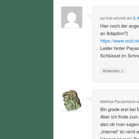
sci-hub
schrieb
am
2. 
Hier noch der ang
an Adaption?)
https://www.ncbi.
Leider hinter Payw
Schlüssel im Schna
↓
Antworten
Mathias Panzenböck
s
Bin grade erst bei 
Aber ich finde zum
also ob man sagen w
„Internet“ ist nicht
Internet ist mein 