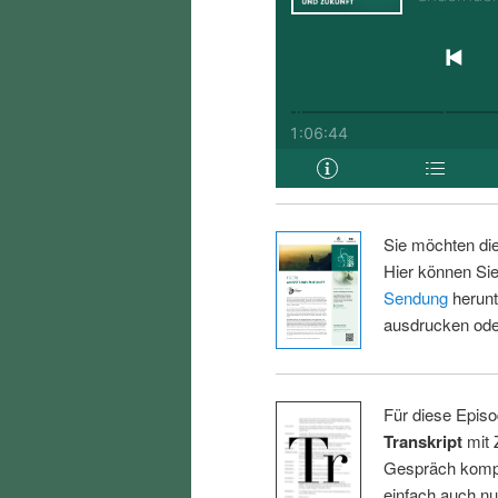
Sie möchten di
Hier können Sie
Sendung
herunt
ausdrucken oder
Für diese Episo
Transkript
mit 
Gespräch kompl
einfach auch n