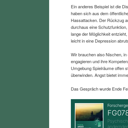
i
p
Ein anderes Beispiel ist die D
haben sich aus dem öffentlich
n
r
Hassattacken. Der Rückzug au
durchaus eine Schutzfunktion
lange der Möglichkeit entzieh
g
i
leicht in eine Depression abru
e
n
Wir brauchen also Nischen, in
engagieren und ihre Kompeten
n
g
Umgebung Spielräume offen st
überwinden. Angst bietet imme
e
Das Gespräch wurde Ende Febr
n