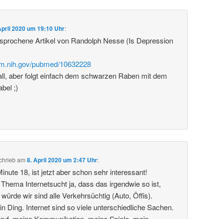
April 2020 um 19:10 Uhr
:
esprochene Artikel von Randolph Nesse (Is Depression
nlm.nih.gov/pubmed/10632228
all, aber folgt einfach dem schwarzen Raben mit dem
bel ;)
chrieb
am
8. April 2020 um 2:47 Uhr
:
Minute 18, ist jetzt aber schon sehr interessant!
 Thema Internetsucht ja, dass das irgendwie so ist,
ürde wir sind alle Verkehrsüchtig (Auto, Öffis).
 ein Ding. Internet sind so viele unterschiedliche Sachen.
Beruf, meine Kommunikation, meine Spiele, mein