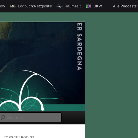
how
Logbuch:Netzpolitik
Raumzeit
UKW
Alle Podcasts
S
u
c
FORSCHERGEIST