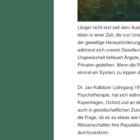
I
e
n
n
Längst nicht erst seit dem Aus
leben in einer Zeit, die von Uns
h
I
der gewaltige Herausforderung
während sich unsere Gesellsc
a
n
Ungewissheit befeuert Ängste,
Privaten gedeihen. Wenn die F
l
h
einmal ein System zu kippen d
t
a
Dr. Jan Kalbitzer (Jahrgang 19
Psychotherapie, hat sich währ
s
l
Kopenhagen, Oxford und an der
auch in gesellschaftlichen Z
p
t
die Frage, ob es so etwas wie 
Wissenschaftler ihre Reputation
r
s
durchzusetzen.