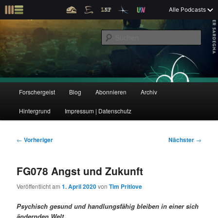
Z
Alle Podcasts
u
Der Interview-Podcast zu Bildung und Forschung
m
S
p
u
r
c
i
Forschergeist
h
m
e
ä
n
r
H
Forschergeist
Blog
Abonnieren
Archiv
Z
Z
e
a
n
u
Hintergrund
Impressum | Datenschutz
u
u
I
p
n
t
m
m
h
m
B
←
Vorheriger
Nächster
→
a
e
e
p
s
l
n
i
FG078 Angst und Zukunft
t
ü
t
r
e
s
r
Veröffentlicht am
1. April 2020
von
Tim Pritlove
p
a
i
k
r
g
Psychisch gesund und handlungsfähig bleiben in einer sich
i
s
ändernden Welt