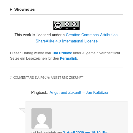
Shownotes
This work is licensed under a
Creative Commons Attribution-
ShareAlike 4.0 International License
Dieser Eintrag wurde von
Tim Pritlove
unter Allgemein veröffentlicht.
Setze ein Lesezeichen für den
Permalink
.
7 KOMMENTARE ZU „
FG078 ANGST UND ZUKUNFT
“
Pingback:
Angst und Zukunft – Jan Kalbitzer
sci-hub
schrieb
am
2. April 2020 um 19:10 Uhr
: