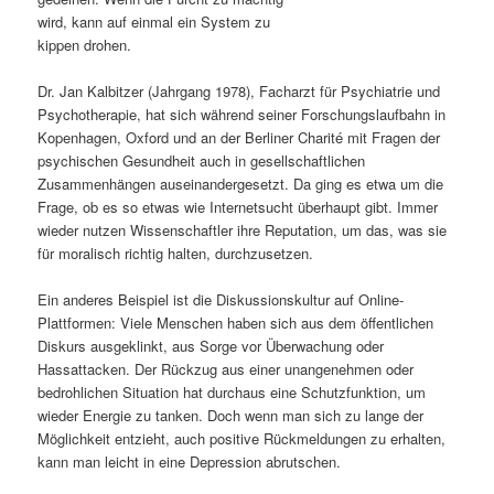
wird, kann auf einmal ein System zu
s
l
kippen drohen.
p
t
Dr. Jan Kalbitzer (Jahrgang 1978), Facharzt für Psychiatrie und
Psychotherapie, hat sich während seiner Forschungslaufbahn in
r
s
Kopenhagen, Oxford und an der Berliner Charité mit Fragen der
psychischen Gesundheit auch in gesellschaftlichen
i
p
Zusammenhängen auseinandergesetzt. Da ging es etwa um die
Frage, ob es so etwas wie Internetsucht überhaupt gibt. Immer
n
r
wieder nutzen Wissenschaftler ihre Reputation, um das, was sie
für moralisch richtig halten, durchzusetzen.
g
i
Ein anderes Beispiel ist die Diskussionskultur auf Online-
e
n
Plattformen: Viele Menschen haben sich aus dem öffentlichen
Diskurs ausgeklinkt, aus Sorge vor Überwachung oder
n
g
Hassattacken. Der Rückzug aus einer unangenehmen oder
bedrohlichen Situation hat durchaus eine Schutzfunktion, um
e
wieder Energie zu tanken. Doch wenn man sich zu lange der
Möglichkeit entzieht, auch positive Rückmeldungen zu erhalten,
n
kann man leicht in eine Depression abrutschen.