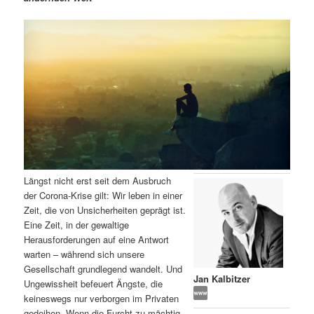
m
u
n
n
g
a
ä
n
e
v
n
i
r
d
g
a
e
ä
t
i
n
r
o
n
I
e
Längst nicht erst seit dem Ausbruch
n
n
der Corona-Krise gilt: Wir leben in einer
Zeit, die von Unsicherheiten geprägt ist.
h
I
Eine Zeit, in der gewaltige
Herausforderungen auf eine Antwort
a
n
warten – während sich unsere
Gesellschaft grundlegend wandelt. Und
l
h
Jan Kalbitzer
Ungewissheit befeuert Ängste, die
keineswegs nur verborgen im Privaten
t
a
gedeihen. Wenn die Furcht zu mächtig